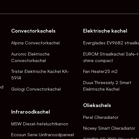
Convectorkachels
Elektrische kachel
Alpina Convectorkachel
Everglades EV9682 straalk
Auronic Elektrische
EUROM Straalkachel Safe-t
Convectorkachel
shine compact
Tristar Elektrische Kachel KA-
Fan Heater25 m2
5914
Duux Threesixty 2 Smart
nd
Gologi Convectorkachel
Elektrische Kachel
Oliekachels
Infraroodkachel
Perel Olieradiator
MSW Diesel-heteluchtkanon
Niceey Smart Olieradiator
Ecosun Serie Uinfraroodpaneel