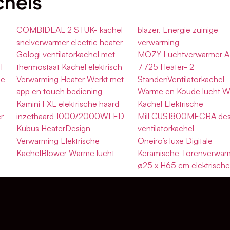
chels
COMBIDEAL 2 STUK- kachel
blazer. Energie zuinige
snelverwarmer electric heater
verwarming
Gologi ventilatorkachel met
MOZY Luchtverwarmer 
T
thermostaat Kachel elektrisch
7725 Heater- 2
he
Verwarming Heater Werkt met
StandenVentilatorkachel
app en touch bediening
Warme en Koude lucht 
Kamini FXL elektrische haard
Kachel Elektrische
r
inzethaard 1000/2000WLED
Mill CUS1800MECBA des
Kubus HeaterDesign
ventilatorkachel
Verwarming Elektrische
Oneiro’s luxe Digitale
KachelBlower Warme lucht
Keramische Torenverwar
ø25 x H65 cm elektrische