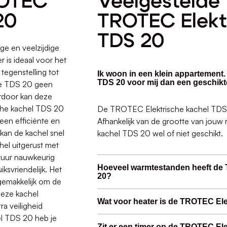
ROTEC
Veelgestelde 
20
TROTEC Elekt
TDS 20
ge en veelzijdige
 is ideaal voor het
tegenstelling tot
Ik woon in een klein appartement
TDS 20 voor mij dan een geschikt
 de TDS 20 geen
erdoor kan deze
che kachel TDS 20
De TROTEC Elektrische kachel TDS 2
een efficiënte en
Afhankelijk van de grootte van jouw
kan de kachel snel
kachel TDS 20 wel of niet geschikt.
el uitgerust met
tuur nauwkeurig
Hoeveel warmtestanden heeft de
ksvriendelijk. Het
20?
emakkelijk om de
deze kachel
Wat voor heater is de TROTEC El
ra veiligheid
el TDS 20 heb je
Zit er een timer op de TROTEC El