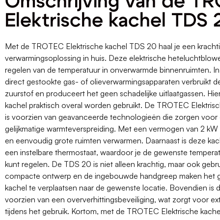
Omschrijving van de T
Elektrische kachel TDS 
Met de TROTEC Elektrische kachel TDS 20 haal je een krachti
verwarmingsoplossing in huis. Deze elektrische heteluchtblower
regelen van de temperatuur in onverwarmde binnenruimten. In 
direct gestookte gas- of olieverwarmingsapparaten verbruikt
zuurstof en produceert het geen schadelijke uitlaatgassen. Hi
kachel praktisch overal worden gebruikt. De TROTEC Elektris
is voorzien van geavanceerde technologieën die zorgen voor 
gelijkmatige warmteverspreiding. Met een vermogen van 2 kW 
en eenvoudig grote ruimten verwarmen. Daarnaast is deze kach
een instelbare thermostaat, waardoor je de gewenste tempera
kunt regelen. De TDS 20 is niet alleen krachtig, maar ook gebrui
compacte ontwerp en de ingebouwde handgreep maken het g
kachel te verplaatsen naar de gewenste locatie. Bovendien is 
voorzien van een oververhittingsbeveiliging, wat zorgt voor ext
tijdens het gebruik. Kortom, met de TROTEC Elektrische kach