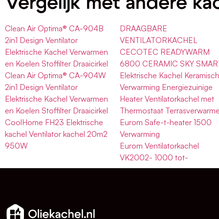
Vergelijk met andere ka
Clean Air Optima® CA-904B
DRAAGBARE
2in1 Design Ventilator
VENTILATORKACHEL
Elektrische Kachel Verwarmen
CECOTEC READYWARM
en Koelen Stoffilter Draaicirkel
6800 CERAMIC SKY SMAR
Clean Air Optima® CA-904W
Elektrische Kachel Keramisc
2in1 Design Ventilator
Verwarming Energiezuinige
Elektrische Kachel Verwarmen
Heater Ventilatorkachel met
en Koelen Stoffilter Draaicirkel
Thermostaat Terrasverwarme
CoolHome FH23 Elektrische
Eurom Safe-t-heater 1500
kachel Ventilator kachel 20m2
Verwarming
950W
Eurom Ventilatorkachel
VK2002- 1000 tot-