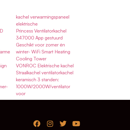
kachel verwarmingspaneel
elektrische
AD
Princess Ventilatorkachel
347000 App gestuurd
Geschikt voor zomer én
Warme
winter- WiFi Smart Heating
Cooling Tower
ign
VONROC Elektrische kachel
Straalkachel ventilatorkachel
keramisch 3 standen:
mer-
1000W/2000W/ventilator
voor