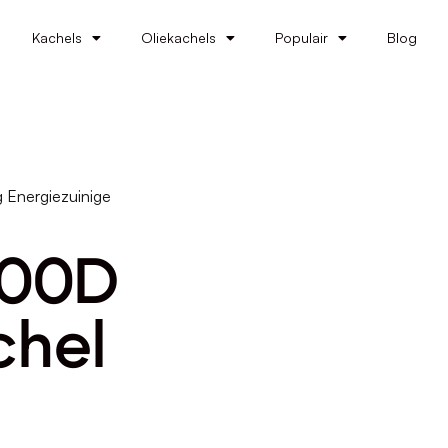
Kachels
Oliekachels
Populair
Blog
 Energiezuinige
200D
chel