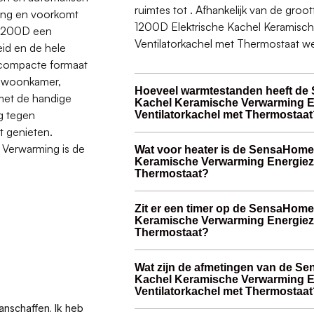
ruimtes tot . Afhankelijk van de gro
ring en voorkomt
1200D Elektrische Kachel Keramisch
e 1200D een
Ventilatorkachel met Thermostaat wel
id en de hele
n compacte formaat
je woonkamer,
Hoeveel warmtestanden heeft de
 met de handige
Kachel Keramische Verwarming E
g tegen
Ventilatorkachel met Thermostaat
t genieten.
Verwarming is de
Wat voor heater is de SensaHome
Keramische Verwarming Energiezu
Thermostaat?
Zit er een timer op de SensaHome
Keramische Verwarming Energiezu
Thermostaat?
Wat zijn de afmetingen van de S
Kachel Keramische Verwarming E
Ventilatorkachel met Thermostaat
anschaffen. Ik heb