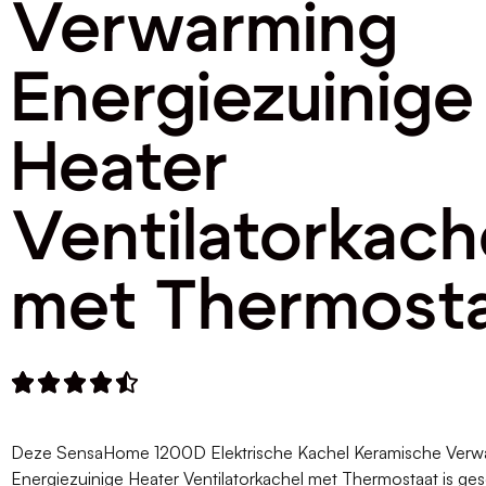
Verwarming
Energiezuinige
Heater
Ventilatorkach
met Thermost





Deze SensaHome 1200D Elektrische Kachel Keramische Verw
Energiezuinige Heater Ventilatorkachel met Thermostaat is ges