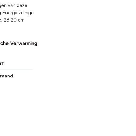
ngen van deze
 Energiezuinige
te, 28.20 cm
ische Verwarming
rt
staand