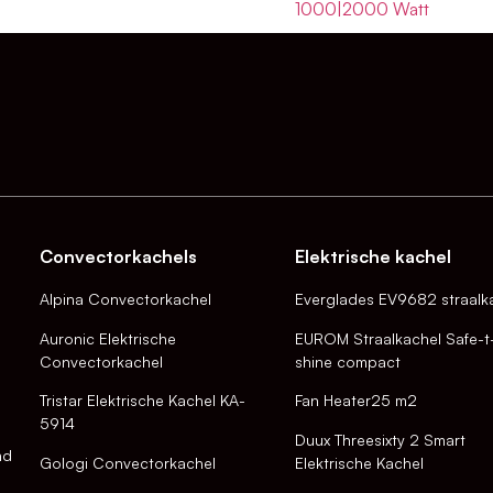
1000|2000 Watt
Convectorkachels
Elektrische kachel
Alpina Convectorkachel
Everglades EV9682 straalk
Auronic Elektrische
EUROM Straalkachel Safe-t
Convectorkachel
shine compact
Tristar Elektrische Kachel KA-
Fan Heater25 m2
5914
Duux Threesixty 2 Smart
nd
Gologi Convectorkachel
Elektrische Kachel