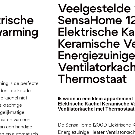
Veelgestelde 
rische
SensaHome 1
warming
Elektrische K
Keramische V
Energiezuinig
Ventilatorkac
Thermostaat
ng is de perfecte
jdens de koude
e kachel niet
Ik woon in een klein appartemen
Elektrische Kachel Keramische V
e krachtige
Ventilatorkachel met Thermostaat
elijkmatige
enieten van een
De SensaHome 1200D Elektrische K
van een handige
Energiezuinige Heater Ventilatorkac
len en automatisch