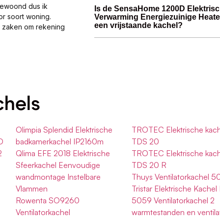
gewoond dus ik
Is de SensaHome 1200D Elektris
or soort woning.
Verwarming Energiezuinige Heater
een vrijstaande kachel?
al zaken om rekening
chels
Olimpia Splendid Elektrische
TROTEC Elektrische kach
D
badkamerkachel IP2160m
TDS 20
2
Qlima EFE 2018 Elektrische
TROTEC Elektrische kach
Sfeerkachel Eenvoudige
TDS 20 R
wandmontage Instelbare
Thuys Ventilatorkachel 
Vlammen
Tristar Elektrische Kachel
Rowenta SO9260
5059 Ventilatorkachel 2
Ventilatorkachel
warmtestanden en ventila