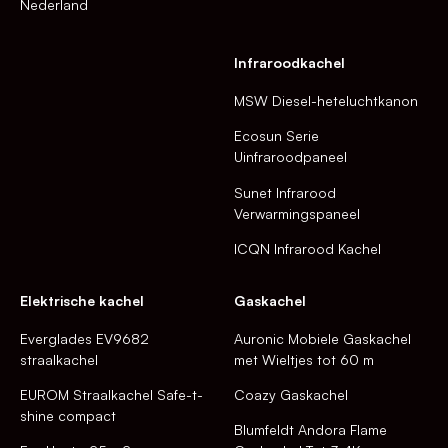
Nederland
Infraroodkachel
MSW Diesel-heteluchtkanon
Ecosun Serie
Uinfraroodpaneel
Sunet Infrarood
Verwarmingspaneel
ICQN Infrarood Kachel
Elektrische kachel
Gaskachel
Everglades EV9682
Auronic Mobiele Gaskachel
straalkachel
met Wieltjes tot 60 m
EUROM Straalkachel Safe-t-
Coazy Gaskachel
shine compact
Blumfeldt Andora Flame