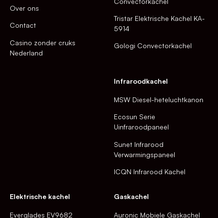
Convectorkachel
Over ons
Tristar Elektrische Kachel KA-
Contact
5914
Casino zonder cruks
Gologi Convectorkachel
Nederland
Infraroodkachel
MSW Diesel-heteluchtkanon
Ecosun Serie
Uinfraroodpaneel
Sunet Infrarood
Verwarmingspaneel
ICQN Infrarood Kachel
Elektrische kachel
Gaskachel
Everglades EV9682
Auronic Mobiele Gaskachel