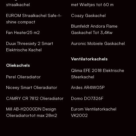
straalkachel
met Wieltjes tot 60 m
EUROM Straalkachel Safe-t-
Coazy Gaskachel
shine compact
Blumfeldt Andora Flame
Fan Heater25 m2
Gaskachel Tot 3,4Kw
Duux Threesixty 2 Smart
Auronic Mobiele Gaskachel
Elektrische Kachel
Ventilatorkachels
Oliekachels
Qlima EFE 2018 Elektrische
Perel Olieradiator
Sfeerkachel
Niceey Smart Olieradiator
Ardes AR4W05P
CAMRY CR 7812 Olieradiator
Domo DO7326F
Mill AB-H2000DN Design
Eurom Ventilatorkachel
Olieradiatortot max 28m2
VK2002