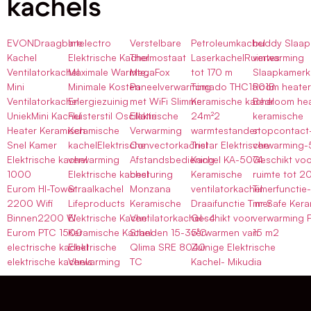
kachels
EVONDraagbare
Intelectro
Verstelbare
Petroleumkachel
buddy Slaap
Kachel
Elektrische Kachel
Thermostaat
LaserkachelRuimtes
verwarming
Ventilatorkachel
Maximale Warmte,
MegaFox
tot 170 m
Slaapkamerk
Mini
Minimale Kosten
Paneelverwarming
Tomado THC1501B
Room heater
Ventilatorkachel
Energiezuinig
met WiFi Slimme
Keramische kachel
Bedroom hea
UniekMini Kachel
Fluisterstil Oscillatie
Elektrische
24m²2
keramische
Heater Keramisch
Keramische
Verwarming
warmtestanden
stopcontact-
Snel Kamer
kachelElektrische
Convectorkachel
Tristar Elektrische
verwarming
Elektrische kachel
verwarming
Afstandsbediening
Kachel KA-5074
Geschikt voo
1000
Elektrische kachel
besturing
Keramische
ruimte tot 2
Eurom HI-Tower
Straalkachel
Monzana
ventilatorkachel
Timerfunctie-
2200 Wifi
Lifeproducts
Keramische
Draaifunctie Timer
mr Safe Ker
Binnen2200 W
Elektrische Kachel
Ventilatorkachel- 4
Geschikt voor
verwarming F
Eurom PTC 1500
Keramische Kachel
Standen 15-35°C
verwarmen van
15 m2
electrische kachel
Elektrische
Qlima SRE 8040
Zuinige Elektrische
elektrische kachels
Verwarming
TC
Kachel- Mikudia