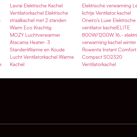
Lavrai Elektrische Kachel
Elektrische verwarming L
Ventilatorkachel Elektrische
lichtje Ventilator kachel
e
straalkachel met 2 standen
Oneiro’s Luxe Elektrische
Warm Eco Krachtig
ventilator kachelELITE
MOZY Luchtverwarmer
800W/1200W 16.- elektr
l
Atacama Heater- 3
verwarming kachel winter
StandenWarme en Koude
Rowenta Instant Comfort
Lucht Ventilatorkachel Warme
Compact SO2320
e
Kachel
Ventilatorkachel