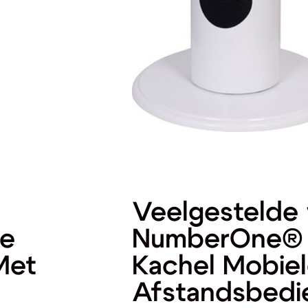
Veelgestelde 
he
NumberOne® E
Met
Kachel Mobiel
Afstandsbedi