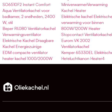
SO6510F2 Instant Comfort
MiniverwarmerVerwarming
Aqua Ventilatorkachel voor
Kachel Heater
badkamer, 2 snelheden, 2400
Elektrische kachel Elektrisch
W, stil
verwarming voor binnen
Beper RI.080 Ventilatorkachel
800W/1200W Heater
Verwarmingsventilator
Stopcontact Ventilatorkache
Elektrische Kachel Draagbare
Eurom VK 2002
Kachel Energiezuinige
Ventilatorkachel
EDM compacte ventilator
Kemper 65330EL Elektrisch
heater kachel 1000/2000W
Heteluchtkanon Heater4