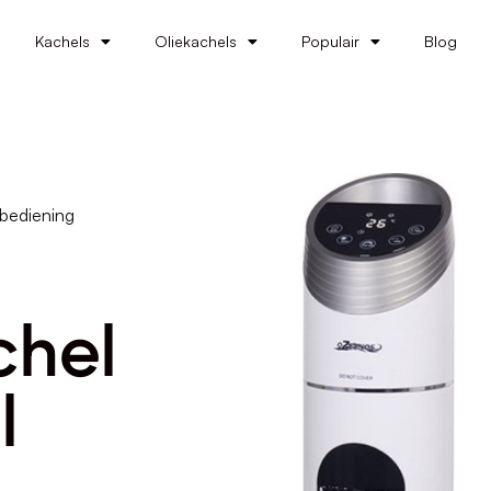
Kachels
Oliekachels
Populair
Blog
bediening
chel
l