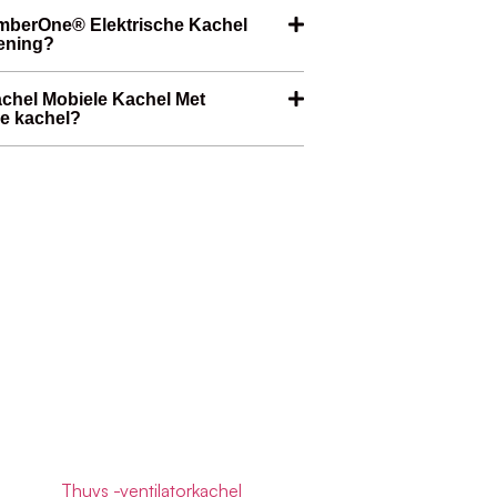
umberOne® Elektrische Kachel
ening?
chel Mobiele Kachel Met
de kachel?
Thuys -ventilatorkachel