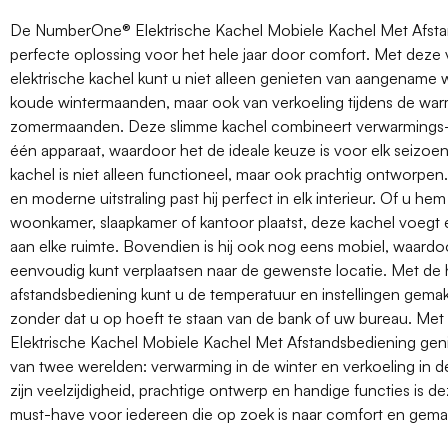
De NumberOne® Elektrische Kachel Mobiele Kachel Met Afsta
perfecte oplossing voor het hele jaar door comfort. Met deze v
elektrische kachel kunt u niet alleen genieten van aangename 
koude wintermaanden, maar ook van verkoeling tijdens de wa
zomermaanden. Deze slimme kachel combineert verwarmings- 
één apparaat, waardoor het de ideale keuze is voor elk seizoen
kachel is niet alleen functioneel, maar ook prachtig ontworpen.
en moderne uitstraling past hij perfect in elk interieur. Of u hem
woonkamer, slaapkamer of kantoor plaatst, deze kachel voegt ee
aan elke ruimte. Bovendien is hij ook nog eens mobiel, waard
eenvoudig kunt verplaatsen naar de gewenste locatie. Met de
afstandsbediening kunt u de temperatuur en instellingen gemak
zonder dat u op hoeft te staan van de bank of uw bureau. M
Elektrische Kachel Mobiele Kachel Met Afstandsbediening geni
van twee werelden: verwarming in de winter en verkoeling in d
zijn veelzijdigheid, prachtige ontwerp en handige functies is d
must-have voor iedereen die op zoek is naar comfort en gemak