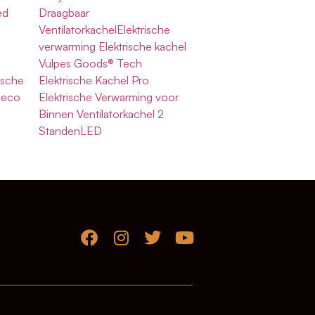
ed
Draagbaar
VentilatorkachelElektrische
verwarming Elektrische kachel
Vulpes Goods® Tech
ische
Elektrische Kachel Pro
 eco
Elektrische Verwarming voor
Binnen Ventilatorkachel 2
StandenLED