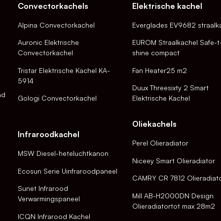
Convectorkachels
Elektrische kachel
Alpina Convectorkachel
Everglades EV9682 straalk
Auronic Elektrische
EUROM Straalkachel Safe-t
Convectorkachel
shine compact
Tristar Elektrische Kachel KA-
Fan Heater25 m2
5914
Duux Threesixty 2 Smart
nd
Gologi Convectorkachel
Elektrische Kachel
Oliekachels
Infraroodkachel
Perel Olieradiator
MSW Diesel-heteluchtkanon
Niceey Smart Olieradiator
Ecosun Serie Uinfraroodpaneel
CAMRY CR 7812 Olieradiat
Sunet Infrarood
Mill AB-H2000DN Design
Verwarmingspaneel
Olieradiatortot max 28m2
ICQN Infrarood Kachel