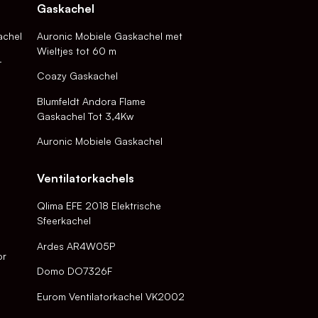
Gaskachel
achel
Auronic Mobiele Gaskachel met
Wieltjes tot 60 m
-
Coazy Gaskachel
Blumfeldt Andora Flame
Gaskachel Tot 3,4Kw
Auronic Mobiele Gaskachel
Ventilatorkachels
Qlima EFE 2018 Elektrische
Sfeerkachel
Ardes AR4W05P
or
Domo DO7326F
Eurom Ventilatorkachel VK2002