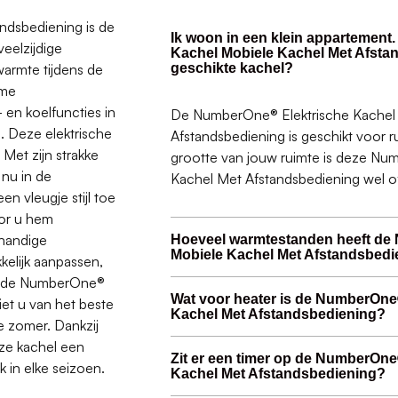
ndsbediening is de
Ik woon in een klein appartement
eelzijdige
Kachel Mobiele Kachel Met Afsta
warmte tijdens de
geschikte kachel?
rme
en koelfuncties in
De NumberOne® Elektrische Kachel
. Deze elektrische
Afstandsbediening is geschikt voor ru
 Met zijn strakke
grootte van jouw ruimte is deze Nu
 nu in de
Kachel Met Afstandsbediening wel of
n vleugje stijl toe
oor u hem
 handige
Hoeveel warmtestanden heeft de
Mobiele Kachel Met Afstandsbedi
kelijk aanpassen,
et de NumberOne®
Wat voor heater is de NumberOne
et u van het beste
Kachel Met Afstandsbediening?
e zomer. Dankzij
eze kachel een
Zit er een timer op de NumberOne
 in elke seizoen.
Kachel Met Afstandsbediening?