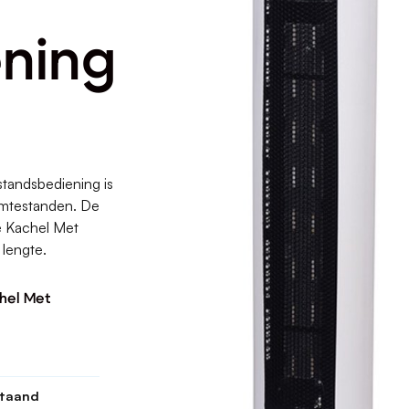
ning
tandsbediening is
armtestanden. De
e Kachel Met
 lengte.
hel Met
staand