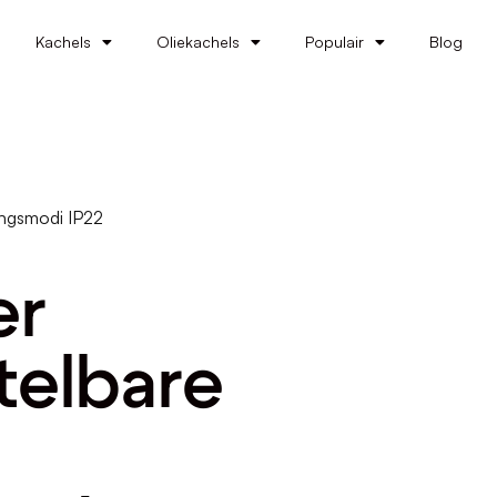
Kachels
Oliekachels
Populair
Blog
ingsmodi IP22
er
telbare