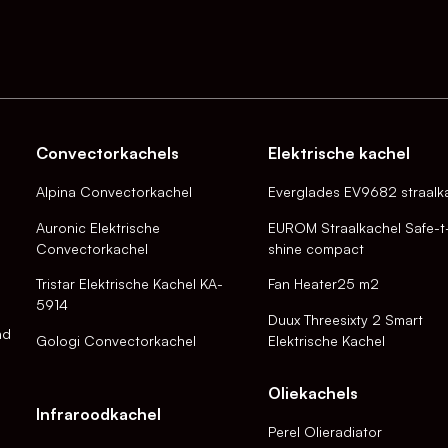
Convectorkachels
Elektrische kachel
Alpina Convectorkachel
Everglades EV9682 straalk
Auronic Elektrische
EUROM Straalkachel Safe-t
Convectorkachel
shine compact
Tristar Elektrische Kachel KA-
Fan Heater25 m2
5914
Duux Threesixty 2 Smart
nd
Gologi Convectorkachel
Elektrische Kachel
Oliekachels
Infraroodkachel
Perel Olieradiator