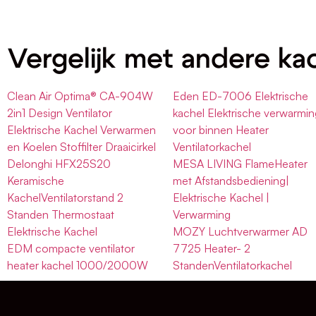
Vergelijk met andere ka
Clean Air Optima® CA-904W
Eden ED-7006 Elektrische
2in1 Design Ventilator
kachel Elektrische verwarmin
Elektrische Kachel Verwarmen
voor binnen Heater
en Koelen Stoffilter Draaicirkel
Ventilatorkachel
Delonghi HFX25S20
MESA LIVING FlameHeater
Keramische
met Afstandsbediening|
KachelVentilatorstand 2
Elektrische Kachel |
Standen Thermostaat
Verwarming
Elektrische Kachel
MOZY Luchtverwarmer AD
EDM compacte ventilator
7725 Heater- 2
heater kachel 1000/2000W
StandenVentilatorkachel