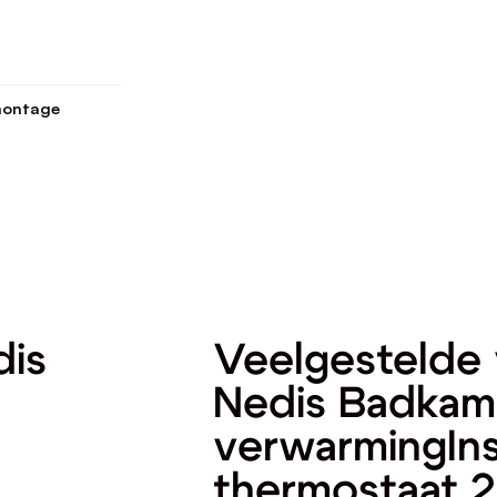
ontage
dis
Veelgestelde 
Nedis Badkam
verwarmingIns
thermostaat 2