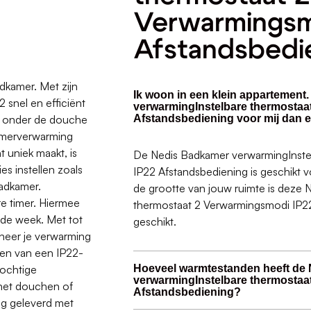
Verwarmingsm
Afstandsbedi
dkamer. Met zijn
Ik woon in een klein appartement
 snel en efficiënt
verwarmingInstelbare thermostaa
e onder de douche
Afstandsbediening voor mij dan 
kamerverwarming
 uniek maakt, is
De Nedis Badkamer verwarmingInste
es instellen zoals
IP22 Afstandsbediening is geschikt v
badkamer.
de grootte van jouw ruimte is deze
e timer. Hiermee
thermostaat 2 Verwarmingsmodi IP22
 de week. Met tot
geschikt.
neer je verwarming
ien van een IP22-
vochtige
Hoeveel warmtestanden heeft de
verwarmingInstelbare thermostaa
het douchen of
Afstandsbediening?
ng geleverd met