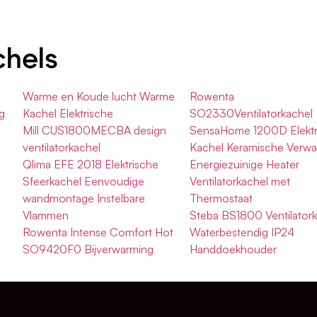
chels
Warme en Koude lucht Warme
Rowenta
g
Kachel Elektrische
SO2330Ventilatorkachel
Mill CUS1800MECBA design
SensaHome 1200D Elektr
ventilatorkachel
Kachel Keramische Verwa
Qlima EFE 2018 Elektrische
Energiezuinige Heater
Sfeerkachel Eenvoudige
Ventilatorkachel met
wandmontage Instelbare
Thermostaat
Vlammen
Steba BS1800 Ventilatork
Rowenta Intense Comfort Hot
Waterbestendig IP24
SO9420F0 Bijverwarming
Handdoekhouder