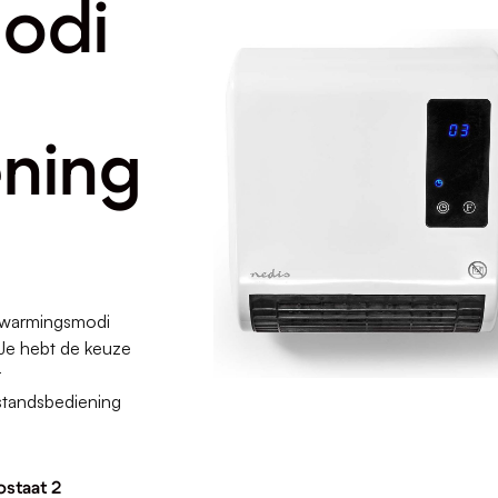
odi
ning
rwarmingsmodi
 Je hebt de keuze
r
standsbediening
ostaat 2