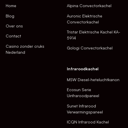
Home
Alpina Convectorkachel
Blog
Auronic Elektrische
Convectorkachel
Over ons
Tristar Elektrische Kachel KA-
Contact
5914
Casino zonder cruks
Gologi Convectorkachel
Nederland
Infraroodkachel
MSW Diesel-heteluchtkanon
Ecosun Serie
Uinfraroodpaneel
Sunet Infrarood
Verwarmingspaneel
ICQN Infrarood Kachel