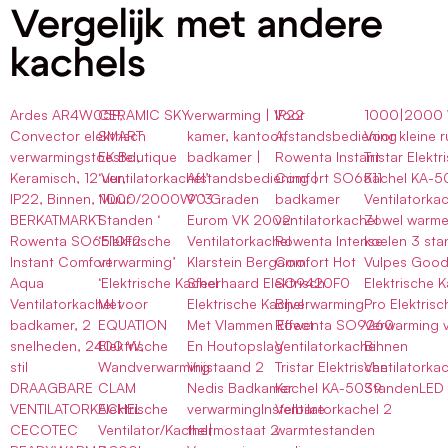
Vergelijk met andere
kachels
Ardes AR4W05P,
CERAMIC SKY
verwarming | Voor
IP22
1000|2000 
Convector elektrisch
SMART
kamer, kantoor,
Afstandsbediening
Voor kleine r
verwarmingstoestel,
EK Boutique
badkamer |
Rowenta Instant
Tristar Elektr
Keramisch, 12 uur,
‘Ventilatorkachel’
Afstandsbediening |
Comfort SO6511
Kachel KA-5
IP22, Binnen, Muur
‘1000/2000W’ ‘3
90 Graden
badkamer
Ventilatorka
BERKATMARKT
Standen ‘
Eurom VK 2002
ventilatorkachel
Zowel warme
Rowenta SO6510F2
‘Elektrische
Ventilatorkachel
Rowenta Intense
koelen 3 st
Instant Comfort
verwarming’
Klarstein Bergamo
Comfort Hot
Vulpes Good
Aqua
‘Elektrische Kachel
Sfeerhaard Elektrisch
SO9420F0
Elektrische 
Ventilatorkachel voor
Met
Elektrische Kachel
Bijverwarming
Pro Elektrisc
badkamer, 2
EQUATION
Met Vlammen Effect
Rowenta SO9260
Verwarming 
snelheden, 2400 W,
Elektrische
En Houtopslag
Ventilatorkachel
Binnen
stil
Wandverwarming
Vrijstaand 2
Tristar Elektrische
Ventilatorka
DRAAGBARE
CLAM
Nedis Badkamer
Kachel KA-5039
StandenLED
VENTILATORKACHEL
Elektrische
verwarmingInstelbare
Ventilatorkachel 2
CECOTEC
Ventilator/Kachel|
thermostaat 2
warmtestanden