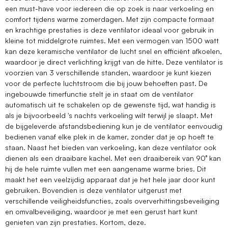
een must-have voor iedereen die op zoek is naar verkoeling en
comfort tijdens warme zomerdagen. Met zijn compacte formaat
en krachtige prestaties is deze ventilator ideaal voor gebruik in
kleine tot middelgrote ruimtes. Met een vermogen van 1500 watt
kan deze keramische ventilator de lucht snel en efficiënt afkoelen,
waardoor je direct verlichting krijgt van de hitte. Deze ventilator is
voorzien van 3 verschillende standen, waardoor je kunt kiezen
voor de perfecte luchtstroom die bij jouw behoeften past. De
ingebouwde timerfunctie stelt je in staat om de ventilator
automatisch uit te schakelen op de gewenste tijd, wat handig is
als je bijvoorbeeld 's nachts verkoeling wilt terwijl je slaapt. Met
de bijgeleverde afstandsbediening kun je de ventilator eenvoudig
bedienen vanaf elke plek in de kamer, zonder dat je op hoeft te
staan. Naast het bieden van verkoeling, kan deze ventilator ook
dienen als een draaibare kachel. Met een draaibereik van 90° kan
hij de hele ruimte vullen met een aangename warme bries. Dit
maakt het een veelzijdig apparaat dat je het hele jaar door kunt
gebruiken. Bovendien is deze ventilator uitgerust met
verschillende veiligheidsfuncties, zoals oververhittingsbeveiliging
en omvalbeveiliging, waardoor je met een gerust hart kunt
genieten van zijn prestaties. Kortom, deze.