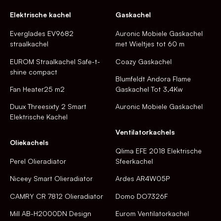
Elektrische kachel
Gaskachel
Everglades EV9682
Auronic Mobiele Gaskachel
straalkachel
met Wieltjes tot 60 m
EUROM Straalkachel Safe-t-
Coazy Gaskachel
shine compact
Blumfeldt Andora Flame
Fan Heater25 m2
Gaskachel Tot 3,4Kw
Duux Threesixty 2 Smart
Auronic Mobiele Gaskachel
Elektrische Kachel
Ventilatorkachels
Oliekachels
Qlima EFE 2018 Elektrische
Perel Olieradiator
Sfeerkachel
Niceey Smart Olieradiator
Ardes AR4W05P
CAMRY CR 7812 Olieradiator
Domo DO7326F
Mill AB-H2000DN Design
Eurom Ventilatorkachel