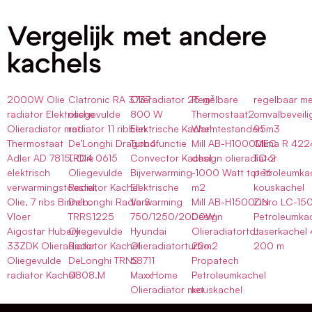
Vergelijk met andere
kachels
2000W Olie
Clatronic RA 3737
Olieradiator 25 m³
Regelbare
regelbaar me
radiator Elektrische
oliegevulde
800 W
Thermostaat2
omvalbeveili
Olieradiator met
radiator 11 ribben
Elektrische Kachel
Warmtestanden
95m3
Thermostaat
De’Longhi Dragon4
Turbofunctie
Mill AB-H1000MEC
Qlima R 422
Adler AD 7815, Olie
TRD4 0615
Convector Kachel
design olieradiator
TC-2
elektrisch
Oliegevulde
Bijverwarming
-1000 Watt tot 16
petroleumka
verwarmingstoestel,
Radiator Kachel
Elektrische
m2
kouskachel
Olie, 7 ribs Binnen,
De’Longhi Radia S
Verwarming
Mill AB-H1500DN
Zibro LC-15
Vloer
TRRS1225
750/1250/2000W
Design
Petroleumka
Aigostar Hubery
Oliegevulde
Hyundai
Olieradiatortot
Laserkachel
33ZDK Olieradiator
Radiator Kachel
Olieradiatorturbo
22m2
200 m
Oliegevulde
DeLonghi TRNS
68711
Propatech
radiator Kachel
0808.M
MaxxHome
Petroleumkachel
Olieradiator met
kouskachel