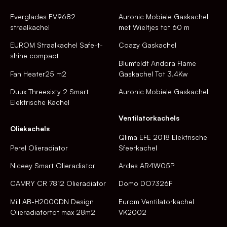
Everglades EV9682
Auronic Mobiele Gaskachel
straalkachel
met Wieltjes tot 60 m
EUROM Straalkachel Safe-t-
Coazy Gaskachel
shine compact
Blumfeldt Andora Flame
Fan Heater25 m2
Gaskachel Tot 3,4Kw
Duux Threesixty 2 Smart
Auronic Mobiele Gaskachel
Elektrische Kachel
Ventilatorkachels
Oliekachels
Qlima EFE 2018 Elektrische
Perel Olieradiator
Sfeerkachel
Niceey Smart Olieradiator
Ardes AR4W05P
CAMRY CR 7812 Olieradiator
Domo DO7326F
Mill AB-H2000DN Design
Eurom Ventilatorkachel
Olieradiatortot max 28m2
VK2002