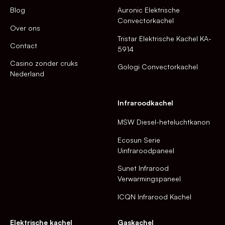
Blog
Auronic Elektrische
Convectorkachel
Over ons
Tristar Elektrische Kachel KA-
Contact
5914
Casino zonder cruks
Gologi Convectorkachel
Nederland
Infraroodkachel
MSW Diesel-heteluchtkanon
Ecosun Serie
Uinfraroodpaneel
Sunet Infrarood
Verwarmingspaneel
ICQN Infrarood Kachel
Elektrische kachel
Gaskachel