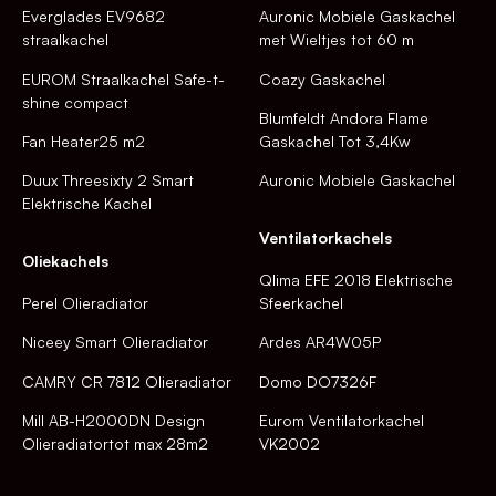
Everglades EV9682
Auronic Mobiele Gaskachel
straalkachel
met Wieltjes tot 60 m
EUROM Straalkachel Safe-t-
Coazy Gaskachel
shine compact
Blumfeldt Andora Flame
Fan Heater25 m2
Gaskachel Tot 3,4Kw
Duux Threesixty 2 Smart
Auronic Mobiele Gaskachel
Elektrische Kachel
Ventilatorkachels
Oliekachels
Qlima EFE 2018 Elektrische
Perel Olieradiator
Sfeerkachel
Niceey Smart Olieradiator
Ardes AR4W05P
CAMRY CR 7812 Olieradiator
Domo DO7326F
Mill AB-H2000DN Design
Eurom Ventilatorkachel
Olieradiatortot max 28m2
VK2002