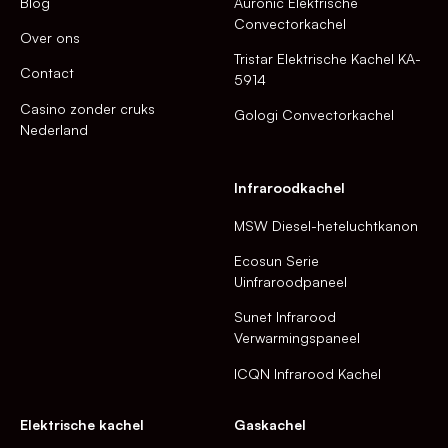
Blog
Auronic Elektrische
Convectorkachel
Over ons
Tristar Elektrische Kachel KA-
Contact
5914
Casino zonder cruks
Gologi Convectorkachel
Nederland
Infraroodkachel
MSW Diesel-heteluchtkanon
Ecosun Serie
Uinfraroodpaneel
Sunet Infrarood
Verwarmingspaneel
ICQN Infrarood Kachel
Elektrische kachel
Gaskachel