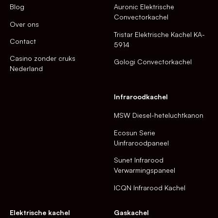
Blog
Auronic Elektrische
Convectorkachel
Over ons
Tristar Elektrische Kachel KA-
Contact
5914
Casino zonder cruks
Gologi Convectorkachel
Nederland
Infraroodkachel
MSW Diesel-heteluchtkanon
Ecosun Serie
Uinfraroodpaneel
Sunet Infrarood
Verwarmingspaneel
ICQN Infrarood Kachel
Elektrische kachel
Gaskachel