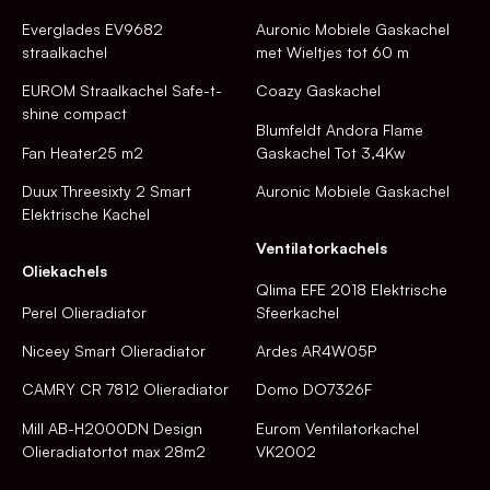
Everglades EV9682
Auronic Mobiele Gaskachel
straalkachel
met Wieltjes tot 60 m
EUROM Straalkachel Safe-t-
Coazy Gaskachel
shine compact
Blumfeldt Andora Flame
Fan Heater25 m2
Gaskachel Tot 3,4Kw
Duux Threesixty 2 Smart
Auronic Mobiele Gaskachel
Elektrische Kachel
Ventilatorkachels
Oliekachels
Qlima EFE 2018 Elektrische
Perel Olieradiator
Sfeerkachel
Niceey Smart Olieradiator
Ardes AR4W05P
CAMRY CR 7812 Olieradiator
Domo DO7326F
Mill AB-H2000DN Design
Eurom Ventilatorkachel
Olieradiatortot max 28m2
VK2002