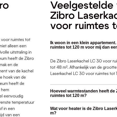
ro
Veelgestelde 
Zibro Laserka
voor ruimtes 
 voor ruimtes tot
Ik woon in een klein appartement.
niet alleen een
ruimtes tot 120 m voor mij dan ee
lle uitstraling in
leum heeft de Zibro
De Zibro Laserkachel LC 30 voor rui
mak en de
tot 48 m². Afhankelijk van de groott
ment van de kachel
Laserkachel LC 30 voor ruimtes tot 1
ke hoek van de
leum heeft de
t hem
Hoeveel warmtestanden heeft de 
el eenvoudig
ruimtes tot 120 m?
enste temperatuur
of in een
Wat voor heater is de Zibro Laser
m?
ijd van een