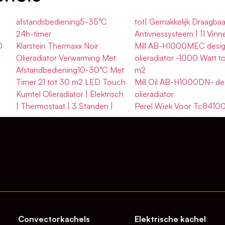
afstandsbediening5-35°C
tot| Gemakkelijk Draagbaa
24h-timer
Antivriessysteem | 11 Vinn
0
Klarstein Thermaxx Noir
Mill AB-H1000MEC desi
Olieradiator Verwarming Met
olieradiator -1000 Watt to
Afstandbediening10-30°C Met
m2
Timer 21 tot 30 m2 LED Touch
Mill Oil AB-H1000DN- de
Kumtel Olieradiator | Elektrisch
olieradiator
| Thermostaat | 3 Standen |
Perel Wiek Voor Tc8410
Convectorkachels
Elektrische kachel