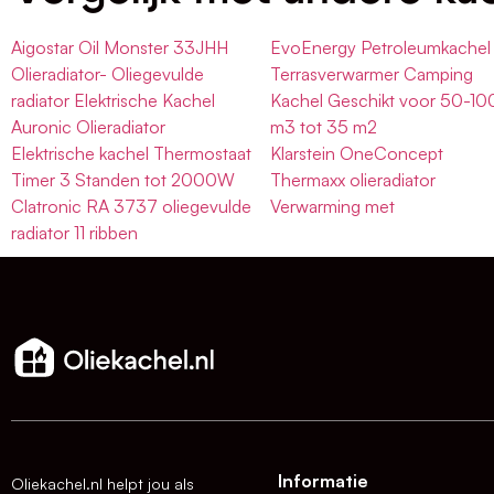
Aigostar Oil Monster 33JHH
EvoEnergy Petroleumkachel
Olieradiator- Oliegevulde
Terrasverwarmer Camping
radiator Elektrische Kachel
Kachel Geschikt voor 50-10
Auronic Olieradiator
m3 tot 35 m2
Elektrische kachel Thermostaat
Klarstein OneConcept
Timer 3 Standen tot 2000W
Thermaxx olieradiator
Clatronic RA 3737 oliegevulde
Verwarming met
radiator 11 ribben
Informatie
Oliekachel.nl helpt jou als