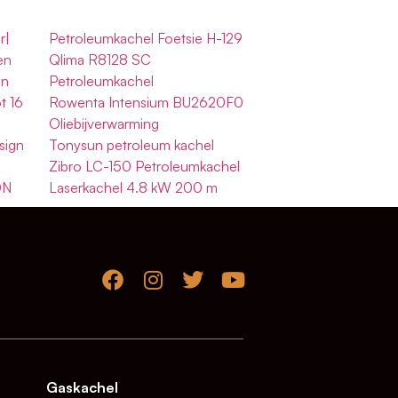
r|
Petroleumkachel Foetsie H-129
en
Qlima R8128 SC
gn
Petroleumkachel
t 16
Rowenta Intensium BU2620F0
Oliebijverwarming
sign
Tonysun petroleum kachel
Zibro LC-150 Petroleumkachel
0N
Laserkachel 4.8 kW 200 m
Gaskachel