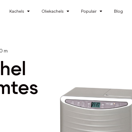
Kachels
Oliekachels
Populair
Blog
20 m
hel
imtes