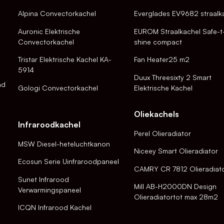
Alpina Convectorkachel
Everglades EV9682 straalk
Auronic Elektrische
EUROM Straalkachel Safe-t
Convectorkachel
shine compact
Tristar Elektrische Kachel KA-
Fan Heater25 m2
5914
Duux Threesixty 2 Smart
nd
Gologi Convectorkachel
Elektrische Kachel
Oliekachels
Infraroodkachel
Perel Olieradiator
MSW Diesel-heteluchtkanon
Niceey Smart Olieradiator
Ecosun Serie Uinfraroodpaneel
CAMRY CR 7812 Olieradiat
Sunet Infrarood
Mill AB-H2000DN Design
Verwarmingspaneel
Olieradiatortot max 28m2
ICQN Infrarood Kachel