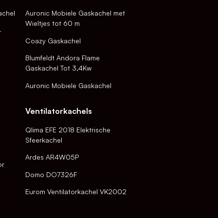
achel
Auronic Mobiele Gaskachel met
Wieltjes tot 60 m
-
Coazy Gaskachel
Blumfeldt Andora Flame
Gaskachel Tot 3,4Kw
Auronic Mobiele Gaskachel
Ventilatorkachels
Qlima EFE 2018 Elektrische
Sfeerkachel
Ardes AR4W05P
or
Domo DO7326F
Eurom Ventilatorkachel VK2002