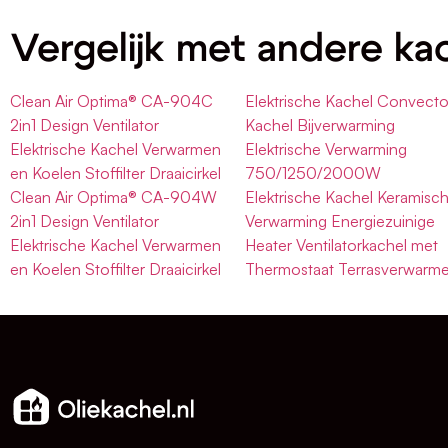
Vergelijk met andere ka
Clean Air Optima® CA-904C
Elektrische Kachel Convecto
2in1 Design Ventilator
Kachel Bijverwarming
Elektrische Kachel Verwarmen
Elektrische Verwarming
en Koelen Stoffilter Draaicirkel
750/1250/2000W
Clean Air Optima® CA-904W
Elektrische Kachel Keramisc
2in1 Design Ventilator
Verwarming Energiezuinige
Elektrische Kachel Verwarmen
Heater Ventilatorkachel met
en Koelen Stoffilter Draaicirkel
Thermostaat Terrasverwarme