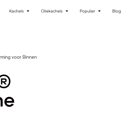
Kachels
Oliekachels
Populair
Blog
arming voor Binnen
s®
he