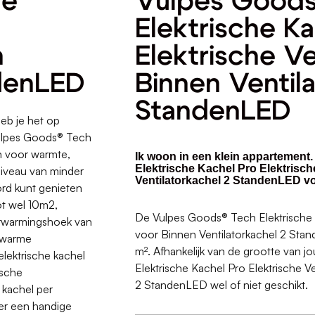
he
Vulpes Good
Elektrische K
n
Elektrische V
ndenLED
Binnen Ventil
StandenLED
eb je het op
Vulpes Goods® Tech
en voor warmte,
Ik woon in een klein appartement
Elektrische Kachel Pro Elektrisc
niveau van minder
Ventilatorkachel 2 StandenLED vo
ord kunt genieten
ot wel 10m2,
De Vulpes Goods® Tech Elektrische 
erwarmingshoek van
voor Binnen Ventilatorkachel 2 Stan
 warme
m². Afhankelijk van de grootte van 
elektrische kachel
Elektrische Kachel Pro Elektrische 
ische
2 StandenLED wel of niet geschikt.
 kachel per
ver een handige