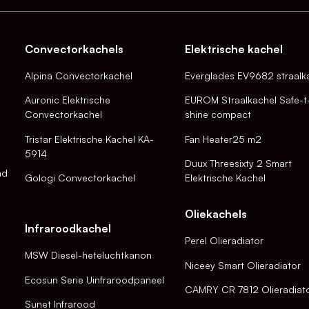
Convectorkachels
Elektrische kachel
Alpina Convectorkachel
Everglades EV9682 straalk
Auronic Elektrische
EUROM Straalkachel Safe-t
Convectorkachel
shine compact
Tristar Elektrische Kachel KA-
Fan Heater25 m2
5914
Duux Threesixty 2 Smart
nd
Gologi Convectorkachel
Elektrische Kachel
Oliekachels
Infraroodkachel
Perel Olieradiator
MSW Diesel-heteluchtkanon
Niceey Smart Olieradiator
Ecosun Serie Uinfraroodpaneel
CAMRY CR 7812 Olieradiat
Sunet Infrarood