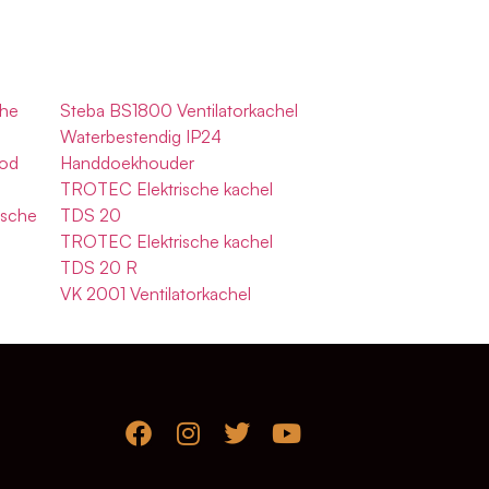
che
Steba BS1800 Ventilatorkachel
Waterbestendig IP24
ood
Handdoekhouder
TROTEC Elektrische kachel
ische
TDS 20
TROTEC Elektrische kachel
TDS 20 R
VK 2001 Ventilatorkachel