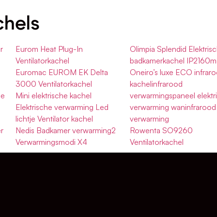
chels
r
Eurom Heat Plug-In
Olimpia Splendid Elektris
Ventilatorkachel
badkamerkachel IP2160m
Euromac EUROM EK Delta
Oneiro’s luxe ECO infrar
3000 Ventilatorkachel
kachelinfrarood
he
Mini elektrische kachel
verwarmingspaneel elektr
Elektrische verwarming Led
verwarming waninfrarood
lichtje Ventilator kachel
verwarming
r
Nedis Badkamer verwarming2
Rowenta SO9260
Verwarmingsmodi X4
Ventilatorkachel