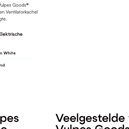
 Vulpes Goods®
en Ventilatorkachel
gte.
Elektrische
m White
and
lpes
Veelgestelde 