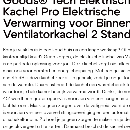
Goods® Tech Elektrisc
Kachel Pro Elektrische
Verwarming voor Binne
Ventilatorkachel 2 Sta
Kom je vaak thuis in een koud huis na een lange werkdag? Of h
kantoor altijd koud? Geen zorgen, de elektrische kachel van 
is de perfecte oplossing voor jou. Deze kachel zorgt niet alle
maar ook voor comfort en energiebesparing. Met een geluids
dan 45 dB is deze kachel zeer stil in gebruik, zodat je ongesto
van de warmte. Daarnaast heeft de kachel een warmtebereik t
waardoor je hele kamer heerlijk verwarmd wordt. Dankzij de v
45° wordt een groter oppervlak voorzien van een aangename
luchtstroom. Maak je geen zorgen over de veiligheid, want de 
is voorzien van een oververhittingsbeveiliging en een automat
uitschakelfunctie. Zo hoef je je geen zorgen te maken als je de
ongeluk vergeet uit te zetten. Daarnaast beschikt de kachel o