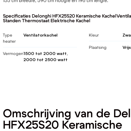
155 cm breedte, 590 cm hoogte en 196 cm lengte.
Specificaties Delonghi HFX25S20 Keramische KachelVentila
Standen Thermostaat Elektrische Kachel
Type
Ventilatorkachel
Kleur
Zwa
heater
Plaatsing
Vrij
Vermogen
1500 tot 2000 watt,
2000 tot 2500 watt
Omschrijving van de De
HFX25S20 Keramische