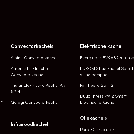
Convectorkachels
Elektrische kachel
Alpina Convectorkachel
Everglades EV9682 straalk
Auronic Elektrische
EUROM Straalkachel Safe-t
Convectorkachel
shine compact
Tristar Elektrische Kachel KA-
Fan Heater25 m2
5914
Duux Threesixty 2 Smart
nd
Gologi Convectorkachel
Elektrische Kachel
Oliekachels
Infraroodkachel
Perel Olieradiator