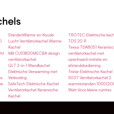
chels
StandenWarme en Koude
TROTEC Elektrische kach
D
Lucht Ventilatorkachel Warme
TDS 20 R
Kachel
Teesa TSA8051 Keramis
ht
Mill CUS1800MECBA design
ventilatorkachel met
ventilatorkachel
openhaard-imitatie en
QLT 2-in-1 Wandkachel
afstandsbediening
Elektrische Verwarming met
Tristar Elektrische Kachel
he
Verkoeling
5037 Ventilatorkachel 2
ie
SafeTech Elektrische Kachel
warmtestanden 1000|20
Ventilatorkachel Keramische
Watt Voor kleine ruimtes
Kachel