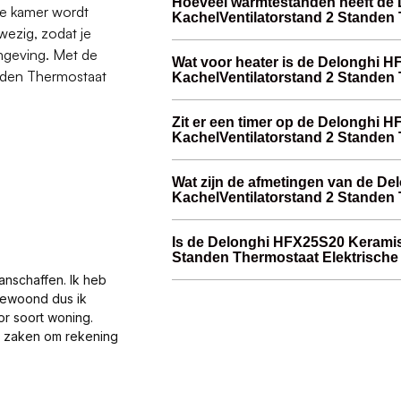
Hoeveel warmtestanden heeft de
le kamer wordt
KachelVentilatorstand 2 Standen
nwezig, zodat je
mgeving. Met de
Wat voor heater is de Delonghi 
nden Thermostaat
KachelVentilatorstand 2 Standen
Zit er een timer op de Delonghi
KachelVentilatorstand 2 Standen
Wat zijn de afmetingen van de D
KachelVentilatorstand 2 Standen
Is de Delonghi HFX25S20 Keramis
Standen Thermostaat Elektrische 
anschaffen. Ik heb
gewoond dus ik
or soort woning.
al zaken om rekening