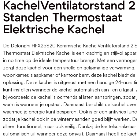
KachelVentilatorstand 2
Standen Thermostaat
Elektrische Kachel
De Delonghi HFX25S20 Keramische KachelVentilatorstand 2 
Thermostaat Elektrische Kachel is een krachtig en stijlvol appa
in no time op de ideale temperatuur brengt. Met een vermog
zorgt deze kachel voor een snelle en gelijkmatige verwarming. 
woonkamer, slaapkamer of kantoor bent, deze kachel biedt de
oplossing. Deze kachel is uitgerust met een handige 24-uurs t
kunt instellen wanneer de kachel automatisch aan- en uitgaat. 
bijvoorbeeld de kachel 's ochtends al laten aanspringen, zodat 
warm is wanneer je opstaat. Daarnaast beschikt de kachel ove
waarmee je energie kunt besparen. Ook is er een antivries func
zodat je kachel ook in de wintermaanden goed blijft werken. De
alleen functioneel, maar ook veilig. Dankzij de kantelschakelaar
automatisch uit wanneer deze omvalt. Daarnaast heeft de kac