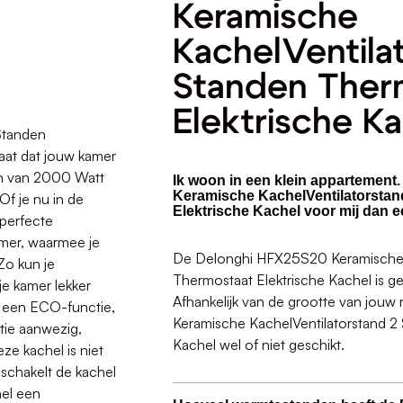
Keramische
KachelVentila
Standen Ther
Elektrische K
Standen
raat dat jouw kamer
en van 2000 Watt
Ik woon in een klein appartement
Keramische KachelVentilatorstan
Of je nu in de
Elektrische Kachel voor mij dan 
 perfecte
imer, waarmee je
De Delonghi HFX25S20 Keramische 
Zo kun je
Thermostaat Elektrische Kachel is ge
je kamer lekker
Afhankelijk van de grootte van jou
r een ECO-functie,
Keramische KachelVentilatorstand 2
tie aanwezig,
Kachel wel of niet geschikt.
ze kachel is niet
 schakelt de kachel
hel een