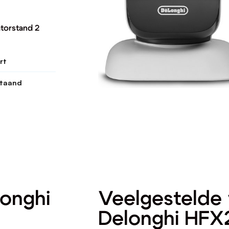
torstand 2
rt
staand
longhi
Veelgestelde 
Delonghi HFX