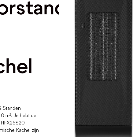
orstand
chel
2 Standen
 0 m². Je hebt de
hi HFX25S20
rische Kachel zijn