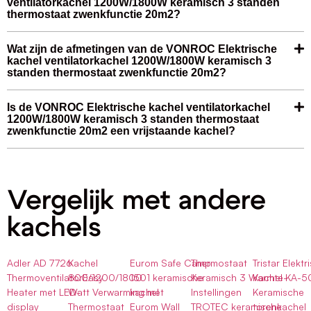
ventilatorkachel 1200W/1800W keramisch 3 standen
thermostaat zwenkfunctie 20m2?
Wat zijn de afmetingen van de VONROC Elektrische
kachel ventilatorkachel 1200W/1800W keramisch 3
standen thermostaat zwenkfunctie 20m2?
Is de VONROC Elektrische kachel ventilatorkachel
1200W/1800W keramisch 3 standen thermostaat
zwenkfunctie 20m2 een vrijstaande kachel?
Vergelijk met andere
kachels
Adler AD 7726
Kachel
Eurom Safe Camp
Thermostaat
Tristar Elektr
ThermoventilatorEasy
800/1200/1800
1501 keramische
Keramisch 3 Warmte-
Kachel KA-5
Heater met LED-
Watt Verwarming met
kachel
Instellingen
Keramische
display
Thermostaat
Eurom Wall
TROTEC keramische
torenkachel