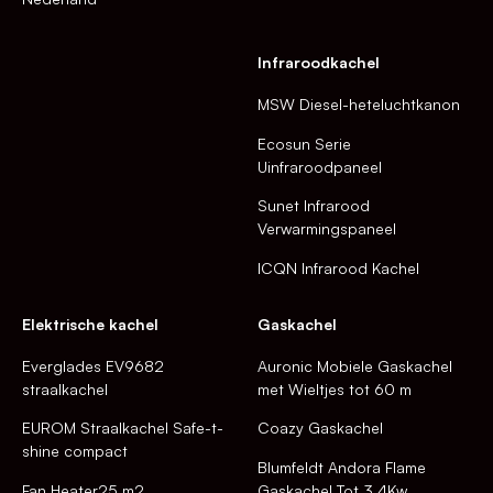
Infraroodkachel
MSW Diesel-heteluchtkanon
Ecosun Serie
Uinfraroodpaneel
Sunet Infrarood
Verwarmingspaneel
ICQN Infrarood Kachel
Elektrische kachel
Gaskachel
Everglades EV9682
Auronic Mobiele Gaskachel
straalkachel
met Wieltjes tot 60 m
EUROM Straalkachel Safe-t-
Coazy Gaskachel
shine compact
Blumfeldt Andora Flame
Fan Heater25 m2
Gaskachel Tot 3,4Kw