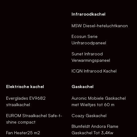
Infraroodkachel
MSW Diesel-heteluchtkanon
Ecosun Serie
Uinfraroodpaneel
Sunet Infrarood
Verwarmingspaneel
ICQN Infrarood Kachel
Elektrische kachel
Gaskachel
Everglades EV9682
Auronic Mobiele Gaskachel
straalkachel
met Wieltjes tot 60 m
EUROM Straalkachel Safe-t-
Coazy Gaskachel
shine compact
Blumfeldt Andora Flame
Fan Heater25 m2
Gaskachel Tot 3,4Kw