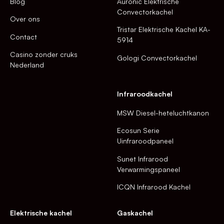
Blog
Auronic Elektrische
Convectorkachel
Over ons
Tristar Elektrische Kachel KA-
Contact
5914
Casino zonder cruks
Gologi Convectorkachel
Nederland
Infraroodkachel
MSW Diesel-heteluchtkanon
Ecosun Serie
Uinfraroodpaneel
Sunet Infrarood
Verwarmingspaneel
ICQN Infrarood Kachel
Elektrische kachel
Gaskachel