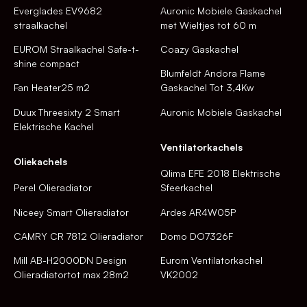
Everglades EV9682
Auronic Mobiele Gaskachel
straalkachel
met Wieltjes tot 60 m
EUROM Straalkachel Safe-t-
Coazy Gaskachel
shine compact
Blumfeldt Andora Flame
Fan Heater25 m2
Gaskachel Tot 3,4Kw
Duux Threesixty 2 Smart
Auronic Mobiele Gaskachel
Elektrische Kachel
Ventilatorkachels
Oliekachels
Qlima EFE 2018 Elektrische
Perel Olieradiator
Sfeerkachel
Niceey Smart Olieradiator
Ardes AR4W05P
CAMRY CR 7812 Olieradiator
Domo DO7326F
Mill AB-H2000DN Design
Eurom Ventilatorkachel
Olieradiatortot max 28m2
VK2002