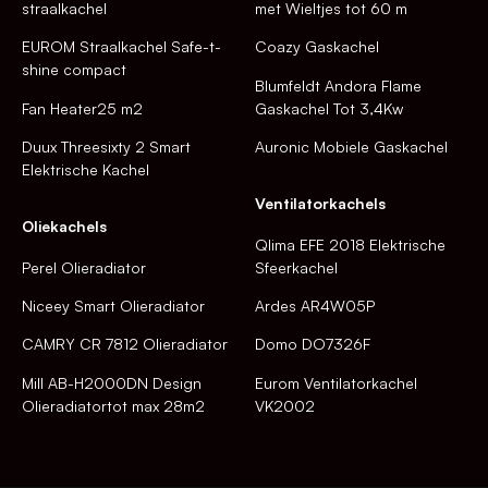
straalkachel
met Wieltjes tot 60 m
EUROM Straalkachel Safe-t-
Coazy Gaskachel
shine compact
Blumfeldt Andora Flame
Fan Heater25 m2
Gaskachel Tot 3,4Kw
Duux Threesixty 2 Smart
Auronic Mobiele Gaskachel
Elektrische Kachel
Ventilatorkachels
Oliekachels
Qlima EFE 2018 Elektrische
Perel Olieradiator
Sfeerkachel
Niceey Smart Olieradiator
Ardes AR4W05P
CAMRY CR 7812 Olieradiator
Domo DO7326F
Mill AB-H2000DN Design
Eurom Ventilatorkachel
Olieradiatortot max 28m2
VK2002