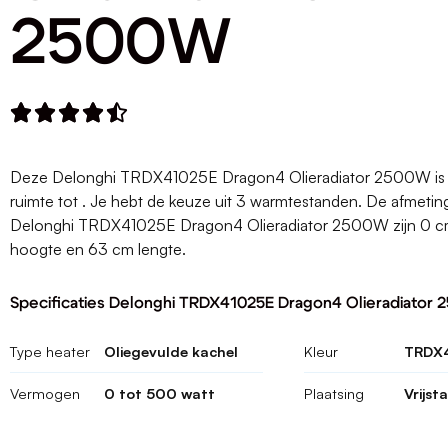
2500W





Deze Delonghi TRDX41025E Dragon4 Olieradiator 2500W is 
ruimte tot . Je hebt de keuze uit 3 warmtestanden. De afmeti
Delonghi TRDX41025E Dragon4 Olieradiator 2500W zijn 0 cm
hoogte en 63 cm lengte.
Specificaties Delonghi TRDX41025E Dragon4 Olieradiator
Type heater
Oliegevulde kachel
Kleur
TRDX
Vermogen
0 tot 500 watt
Plaatsing
Vrijst