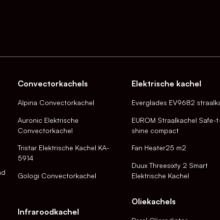
Convectorkachels
Elektrische kachel
Alpina Convectorkachel
Everglades EV9682 straalk
Auronic Elektrische
EUROM Straalkachel Safe-t
Convectorkachel
shine compact
Tristar Elektrische Kachel KA-
Fan Heater25 m2
5914
Duux Threesixty 2 Smart
nd
Gologi Convectorkachel
Elektrische Kachel
Oliekachels
Infraroodkachel