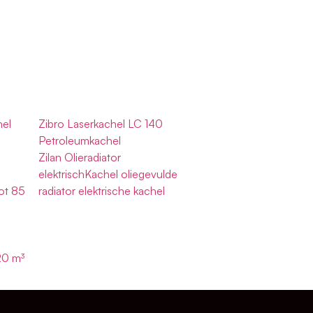
el
Zibro Laserkachel LC 140
Petroleumkachel
Zilan Olieradiator
elektrischKachel oliegevulde
ot 85
radiator elektrische kachel
20 m³