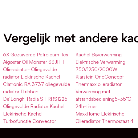
Vergelijk met andere ka
6X Gezuiverde Petroleum fles
Kachel Bijverwarming
Aigostar Oil Monster 33JHH
Elektrische Verwarming
Olieradiator- Oliegevulde
750/1250/2000W
radiator Elektrische Kachel
Klarstein OneConcept
Clatronic RA 3737 oliegevulde
Thermaxx olieradiator
radiator 11 ribben
Verwarming met
De’Longhi Radia S TRRS1225
afstandsbediening5-35°C
Oliegevulde Radiator Kachel
24h-timer
Elektrische Kachel
MaxxHome Elektrische
Turbofunctie Convector
Olieradiator Thermostaat 4