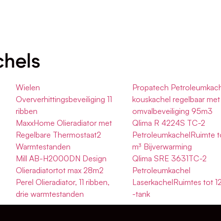
chels
Wielen
Propatech Petroleumkach
Oververhittingsbeveiliging 11
kouskachel regelbaar met
ribben
omvalbeveiliging 95m3
MaxxHome Olieradiator met
Qlima R 4224S TC-2
Regelbare Thermostaat2
PetroleumkachelRuimte t
Warmtestanden
m³ Bijverwarming
Mill AB-H2000DN Design
Qlima SRE 3631TC-2
Olieradiatortot max 28m2
Petroleumkachel
Perel Olieradiator, 11 ribben,
LaserkachelRuimtes tot 1
drie warmtestanden
-tank