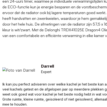
een 24-uurs timer, waarmee je individuele verwarmingstijden ku
de ECO-functie kun je energie besparen en de vorstbeschermi
ervoor dat de radiator ook bij lagere temperaturen goed werkt.
heeft handvatten en zwenkwielen, waardoor je hem gemakkelijk
door het hele huis. De afmetingen van de radiator zijn 57,5 x 
kleur is wit/zwart. Met de Delonghi TRDX41025E Dragon4 Olier
van een comfortabele en efficiënte verwarming in elke kamer va
Darrell
Expert
Ik kan jou perfect adviseren over welke kachel je het beste kan a
veel kachels getest en de afgelopen jaar op meerdere plekken 
weet ook goed wat voor kachel je het beste nodig hebt in wat vo
Grote ruimte, kleine ruimte, geïsoleerd of niet geïsoleerd, allema
mee te houden.