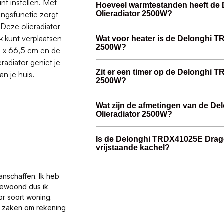
nt instellen. Met
Hoeveel warmtestanden heeft d
ngsfunctie zorgt
Olieradiator 2500W?
 Deze olieradiator
 kunt verplaatsen
Wat voor heater is de Delonghi 
2500W?
16 x 66,5 cm en de
adiator geniet je
Zit er een timer op de Delonghi 
n je huis.
2500W?
Wat zijn de afmetingen van de 
Olieradiator 2500W?
Is de Delonghi TRDX41025E Drag
vrijstaande kachel?
anschaffen. Ik heb
gewoond dus ik
or soort woning.
al zaken om rekening