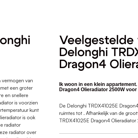
longhi
Veelgestelde 
Delonghi TRD
Dragon4 Olie
n vermogen van
Ik woon in een klein appartement
 met een groter
Dragon4 Olieradiator 2500W voor 
re en snellere
diator is voorzien
De Delonghi TRDX41025E Dragon4 O
rtemperatuur kunt
ruimtes tot . Afhankelijk van de groo
eradiator is ook
TRDX41025E Dragon4 Olieradiator 2
e radiator
deze radiator over