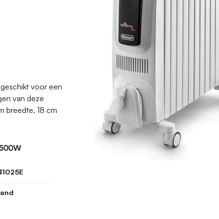
geschikt voor een
ngen van deze
 breedte, 18 cm
 2500W
41025E
aand