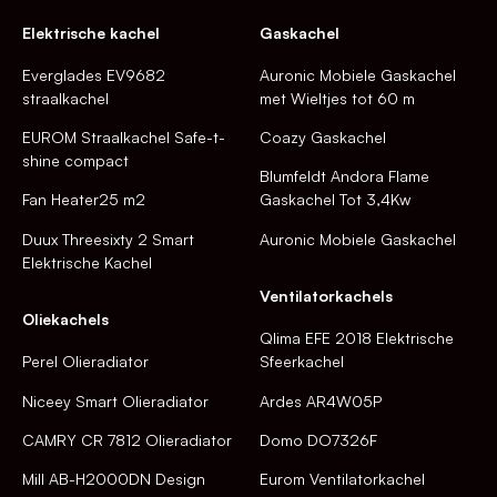
Elektrische kachel
Gaskachel
Everglades EV9682
Auronic Mobiele Gaskachel
straalkachel
met Wieltjes tot 60 m
EUROM Straalkachel Safe-t-
Coazy Gaskachel
shine compact
Blumfeldt Andora Flame
Fan Heater25 m2
Gaskachel Tot 3,4Kw
Duux Threesixty 2 Smart
Auronic Mobiele Gaskachel
Elektrische Kachel
Ventilatorkachels
Oliekachels
Qlima EFE 2018 Elektrische
Perel Olieradiator
Sfeerkachel
Niceey Smart Olieradiator
Ardes AR4W05P
CAMRY CR 7812 Olieradiator
Domo DO7326F
Mill AB-H2000DN Design
Eurom Ventilatorkachel