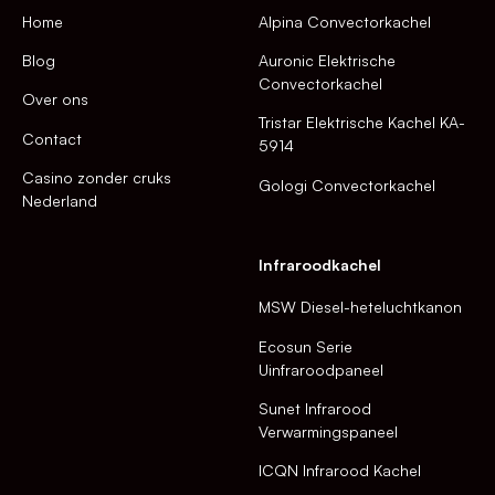
Home
Alpina Convectorkachel
Blog
Auronic Elektrische
Convectorkachel
Over ons
Tristar Elektrische Kachel KA-
Contact
5914
Casino zonder cruks
Gologi Convectorkachel
Nederland
Infraroodkachel
MSW Diesel-heteluchtkanon
Ecosun Serie
Uinfraroodpaneel
Sunet Infrarood
Verwarmingspaneel
ICQN Infrarood Kachel