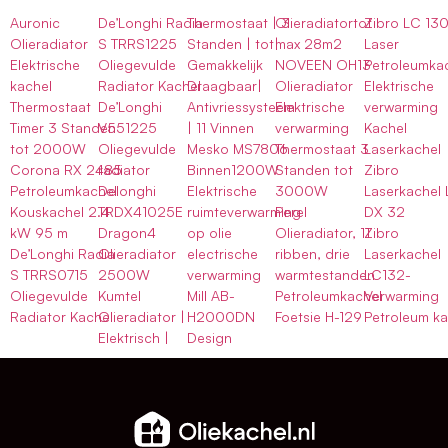
Auronic
De’Longhi Radia
Thermostaat | 3
Olieradiatortot
Zibro LC 13
Olieradiator
S TRRS1225
Standen | tot|
max 28m2
Laser
Elektrische
Oliegevulde
Gemakkelijk
NOVEEN OH13
Petroleumka
kachel
Radiator Kachel
Draagbaar|
Olieradiator
Elektrische
Thermostaat
De’Longhi
Antivriessysteem
Elektrische
verwarming
Timer 3 Standen
V551225
| 11 Vinnen
verwarming
Kachel
tot 2000W
Oliegevulde
Mesko MS7806
Thermostaat 3
Laserkachel
Corona RX 2485
radiator
Binnen1200W
Standen tot
Zibro
Petroleumkachel
Delonghi
Elektrische
3000W
Laserkachel 
Kouskachel 2.4
TRDX41025E
ruimteverwarming
Perel
DX 32
kW 95 m
Dragon4
op olie
Olieradiator, 11
Zibro
De’Longhi Radia
Olieradiator
electrische
ribben, drie
Laserkachel
S TRRS0715
2500W
verwarming
warmtestanden
LC132-
Oliegevulde
Kumtel
Mill AB-
Petroleumkachel
Verwarming
Radiator Kachel
Olieradiator |
H2000DN
Foetsie H-129
Petroleum ka
Elektrisch |
Design