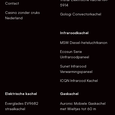
Contact
5914
Casino zonder cruks
Gologi Convectorkachel
Nederland
Infraroodkachel
MSW Diesel-heteluchtkanon
Ecosun Serie
Uinfraroodpaneel
Sunet Infrarood
Verwarmingspaneel
ICQN Infrarood Kachel
Elektrische kachel
Gaskachel
Everglades EV9682
Auronic Mobiele Gaskachel
straalkachel
met Wieltjes tot 60 m