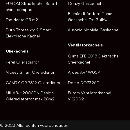
EUROM Straalkachel Safe-t-
Coazy Gaskachel
shine compact
Blumfeldt Andora Flame
Fan Heater25 m2
Gaskachel Tot 3,4Kw
Duux Threesixty 2 Smart
Auronic Mobiele Gaskachel
Elektrische Kachel
Ventilatorkachels
Oliekachels
Qlima EFE 2018 Elektrische
Perel Olieradiator
Sfeerkachel
Niceey Smart Olieradiator
Ardes AR4W05P
CAMRY CR 7812 Olieradiator
Domo DO7326F
Mill AB-H2000DN Design
Eurom Ventilatorkachel
Olieradiatortot max 28m2
VK2002
© 2023 Alle rechten voorbehouden