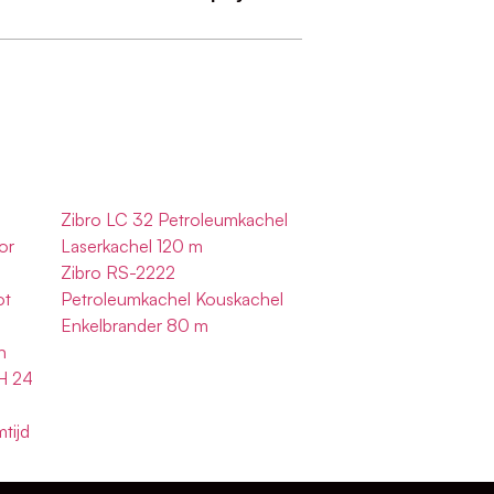
Zibro LC 32 Petroleumkachel
or
Laserkachel 120 m
Zibro RS-2222
ot
Petroleumkachel Kouskachel
Enkelbrander 80 m
n
H 24
tijd