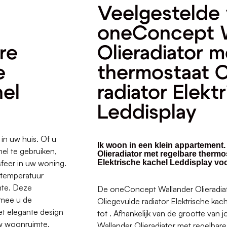
Veelgestelde 
oneConcept W
re
Olieradiator m
e
thermostaat O
hel
radiator Elekt
Leddisplay
in uw huis. Of u
Ik woon in een klein appartement
el te gebruiken,
Olieradiator met regelbare thermo
feer in uw woning.
Elektrische kachel Leddisplay vo
 temperatuur
mte. Deze
De oneConcept Wallander Olieradiat
armee u de
Oliegevulde radiator Elektrische kach
et elegante design
tot . Afhankelijk van de grootte van
 uw woonruimte.
Wallander Olieradiator met regelbare