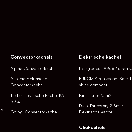
Convectorkachels
Elektrische kachel
Alpina Convectorkachel
Everglades EV9682 straalk
Auronic Elektrische
EUROM Straalkachel Safe-t
Convectorkachel
shine compact
Tristar Elektrische Kachel KA-
Fan Heater25 m2
5914
Duux Threesixty 2 Smart
nd
Gologi Convectorkachel
Elektrische Kachel
Oliekachels