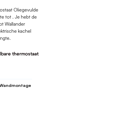
ostaat Oliegevulde
te tot . Je hebt de
pt Wallander
ektrische kachel
engte.
lbare thermostaat
, Wandmontage