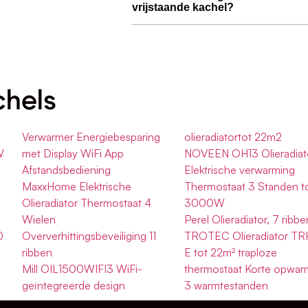
vrijstaande kachel?
chels
Verwarmer Energiebesparing
olieradiatortot 22m2
W
met Display WiFi App
NOVEEN OH13 Olieradiat
Afstandsbediening
Elektrische verwarming
MaxxHome Elektrische
Thermostaat 3 Standen t
Olieradiator Thermostaat 4
3000W
Wielen
Perel Olieradiator, 7 ribbe
0
Oververhittingsbeveiliging 11
TROTEC Olieradiator TR
ribben
E tot 22m² traploze
Mill OIL1500WIFI3 WiFi-
thermostaat Korte opwarm
geïntegreerde design
3 warmtestanden