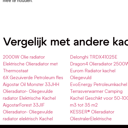
mee te houden.
Vergelijk met andere ka
2000W Olie radiator
Delonghi TRDX41025E
Elektrische Olieradiator met
Dragon4 Olieradiator 2500
Thermostaat
Eurom Radiator kachel
6X Gezuiverde Petroleum fles
Oliegevuld
Aigostar Oil Monster 33JHH
EvoEnergy Petroleumkachel
Olieradiator- Oliegevulde
Terrasverwarmer Camping
radiator Elektrische Kachel
Kachel Geschikt voor 50-10
AigostarForest 33JIF
m3 tot 35 m2
Olieradiator- Oliegevulde
KESSER® Olieradiator
radiator elektrisch Kachel
OliestralerElektrische