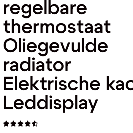
regelbare
thermostaat
Oliegevulde
radiator
Elektrische ka
Leddisplay




