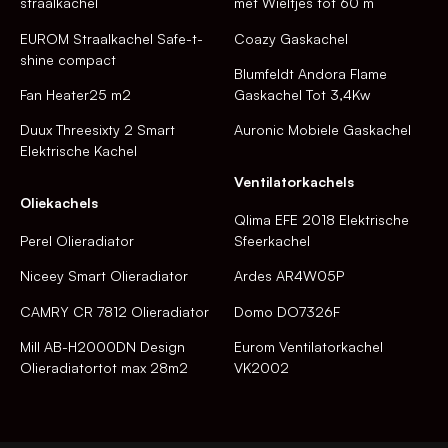
straalkachel
met Wieltjes tot 60 m
EUROM Straalkachel Safe-t-
Coazy Gaskachel
shine compact
Blumfeldt Andora Flame
Fan Heater25 m2
Gaskachel Tot 3,4Kw
Duux Threesixty 2 Smart
Auronic Mobiele Gaskachel
Elektrische Kachel
Ventilatorkachels
Oliekachels
Qlima EFE 2018 Elektrische
Perel Olieradiator
Sfeerkachel
Niceey Smart Olieradiator
Ardes AR4W05P
CAMRY CR 7812 Olieradiator
Domo DO7326F
Mill AB-H2000DN Design
Eurom Ventilatorkachel
Olieradiatortot max 28m2
VK2002