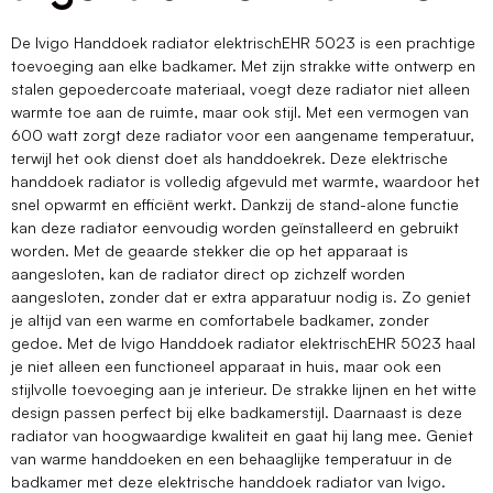
De Ivigo Handdoek radiator elektrischEHR 5023 is een prachtige
toevoeging aan elke badkamer. Met zijn strakke witte ontwerp en
stalen gepoedercoate materiaal, voegt deze radiator niet alleen
warmte toe aan de ruimte, maar ook stijl. Met een vermogen van
600 watt zorgt deze radiator voor een aangename temperatuur,
terwijl het ook dienst doet als handdoekrek. Deze elektrische
handdoek radiator is volledig afgevuld met warmte, waardoor het
snel opwarmt en efficiënt werkt. Dankzij de stand-alone functie
kan deze radiator eenvoudig worden geïnstalleerd en gebruikt
worden. Met de geaarde stekker die op het apparaat is
aangesloten, kan de radiator direct op zichzelf worden
aangesloten, zonder dat er extra apparatuur nodig is. Zo geniet
je altijd van een warme en comfortabele badkamer, zonder
gedoe. Met de Ivigo Handdoek radiator elektrischEHR 5023 haal
je niet alleen een functioneel apparaat in huis, maar ook een
stijlvolle toevoeging aan je interieur. De strakke lijnen en het witte
design passen perfect bij elke badkamerstijl. Daarnaast is deze
radiator van hoogwaardige kwaliteit en gaat hij lang mee. Geniet
van warme handdoeken en een behaaglijke temperatuur in de
badkamer met deze elektrische handdoek radiator van Ivigo.