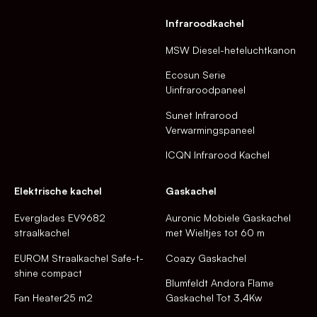
Infraroodkachel
MSW Diesel-heteluchtkanon
Ecosun Serie
Uinfraroodpaneel
Sunet Infrarood
Verwarmingspaneel
ICQN Infrarood Kachel
Elektrische kachel
Gaskachel
Everglades EV9682
Auronic Mobiele Gaskachel
straalkachel
met Wieltjes tot 60 m
EUROM Straalkachel Safe-t-
Coazy Gaskachel
shine compact
Blumfeldt Andora Flame
Fan Heater25 m2
Gaskachel Tot 3,4Kw