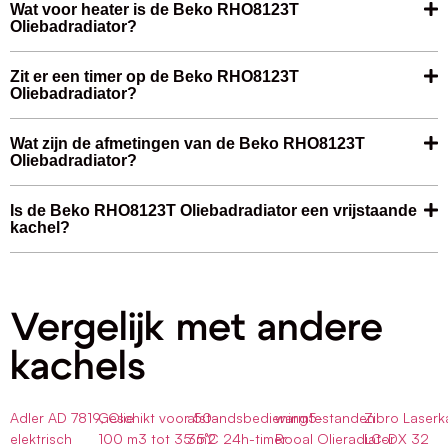
Wat voor heater is de Beko RHO8123T
Oliebadradiator?
Zit er een timer op de Beko RHO8123T
Oliebadradiator?
Wat zijn de afmetingen van de Beko RHO8123T
Oliebadradiator?
Is de Beko RHO8123T Oliebadradiator een vrijstaande
kachel?
Vergelijk met andere
kachels
Adler AD 7819, Olie
Geschikt voor 50-
afstandsbediening5-
warmtestanden
Zibro Laserk
elektrisch
100 m3 tot 35 m2
35°C 24h-timer
Rooal Olieradiator
LC-DX 32