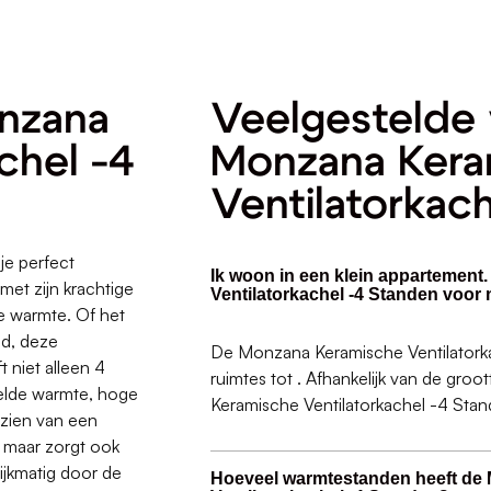
onzana
Veelgestelde 
chel -4
Monzana Kera
Ventilatorkac
je perfect
Ik woon in een klein appartement
met zijn krachtige
Ventilatorkachel -4 Standen voor 
 warmte. Of het
nd, deze
De Monzana Keramische Ventilatorka
t niet alleen 4
ruimtes tot . Afhankelijk van de gro
delde warmte, hoge
Keramische Ventilatorkachel -4 Stand
zien van een
l, maar zorgt ook
ijkmatig door de
Hoeveel warmtestanden heeft de