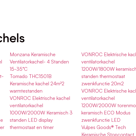
chels
Monzana Keramische
VONROC Elektrische kac
l
Ventilatorkachel- 4 Standen
ventilatorkachel
15-35°C
1200W/1800W keramisc
t-
Tomado THC1501B
standen thermostaat
Keramische kachel 24m²2
zwenkfunctie 20m2
warmtestanden
VONROC Elektrische kac
VONROC Elektrische kachel
ventilatorkachel
ventilatorkachel
1200W/2000W torenmo
1000W/2000W Keramisch 3
keramisch ECO Modus
he
standen LED display
zwenkfunctie LED
er
thermostaat en timer
Vulpes Goods® Tech
Keramische Stopcontact