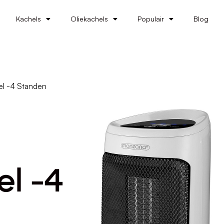
Kachels
Oliekachels
Populair
Blog
el -4 Standen
el -4