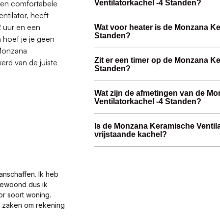
 een comfortabele
Ventilatorkachel -4 Standen?
ntilator, heeft
2 uur en een
Wat voor heater is de Monzana Ke
Standen?
 hoef je je geen
 Monzana
Zit er een timer op de Monzana Ke
erd van de juiste
Standen?
Wat zijn de afmetingen van de M
Ventilatorkachel -4 Standen?
Is de Monzana Keramische Ventila
vrijstaande kachel?
anschaffen. Ik heb
gewoond dus ik
or soort woning.
al zaken om rekening