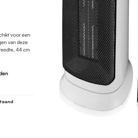
chikt voor een
ngen van deze
breedte, 44 cm
nden
staand