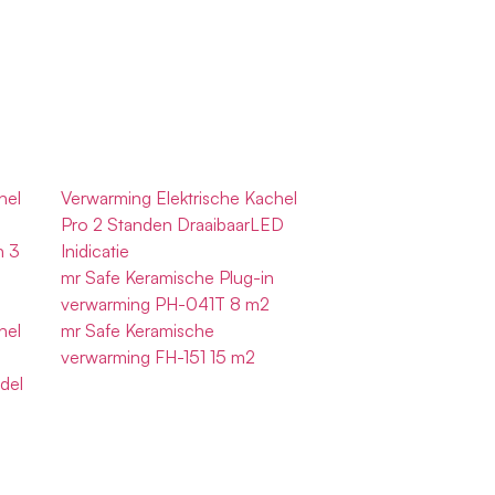
hel
Verwarming Elektrische Kachel
Pro 2 Standen DraaibaarLED
h 3
Inidicatie
mr Safe Keramische Plug-in
verwarming PH-041T 8 m2
hel
mr Safe Keramische
verwarming FH-151 15 m2
del