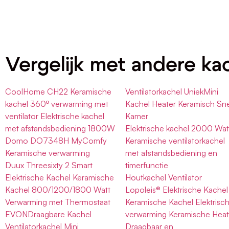
Vergelijk met andere ka
CoolHome CH22 Keramische
Ventilatorkachel UniekMini
kachel 360º verwarming met
Kachel Heater Keramisch Sne
ventilator Elektrische kachel
Kamer
met afstandsbediening 1800W
Elektrische kachel 2000 Wat
Domo DO7348H MyComfy
Keramische ventilatorkachel
Keramische verwarming
met afstandsbediening en
Duux Threesixty 2 Smart
timerfunctie
Elektrische Kachel Keramische
Houtkachel Ventilator
Kachel 800/1200/1800 Watt
Lopoleis® Elektrische Kachel
Verwarming met Thermostaat
Keramische Kachel Elektrisc
EVONDraagbare Kachel
verwarming Keramische Heat
Ventilatorkachel Mini
Draagbaar en