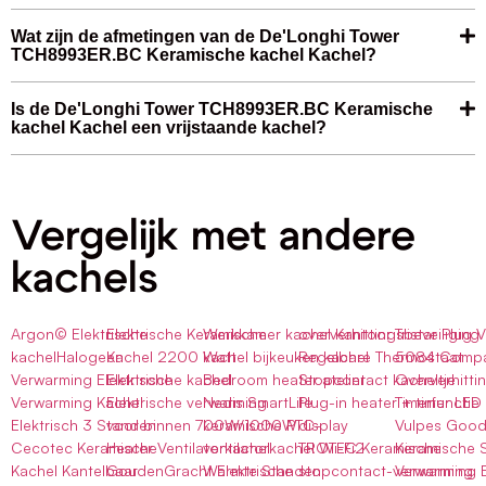
Wat zijn de afmetingen van de De'Longhi Tower
TCH8993ER.BC Keramische kachel Kachel?
Is de De'Longhi Tower TCH8993ER.BC Keramische
kachel Kachel een vrijstaande kachel?
Vergelijk met andere
kachels
Argon© Elektrische
Elektrische Keramische
Werkkamer kachel Kantoor
oververhittingsbeveiliging
Tristar Plug
kachelHalogeen
Kachel 2200 Watt
kachel bijkeuken kachel
Regelbare Thermostaat
5084 Compa
Verwarming Elektrische
Elektrische kachel
Bedroom heater atelier
Stopcontact kacheltje
Oververhitti
Verwarming Kachel
Elektrische verwarming
Nedis SmartLife
Plug-in heater + timer LED
Timerfunctie
Elektrisch 3 Standen
voor binnen 700W/1000W
keramische PTC-
display
Vulpes Good
Cecotec Keramische
Heater Ventilatorkachel
ventilatorkachel Wi-Fi2
TROTEC Keramische
Keramische 
Kachel Kantelbaar
GoudenGracht Elektrische
Warmte Standen
stopcontact-verwarming
Verwarming E