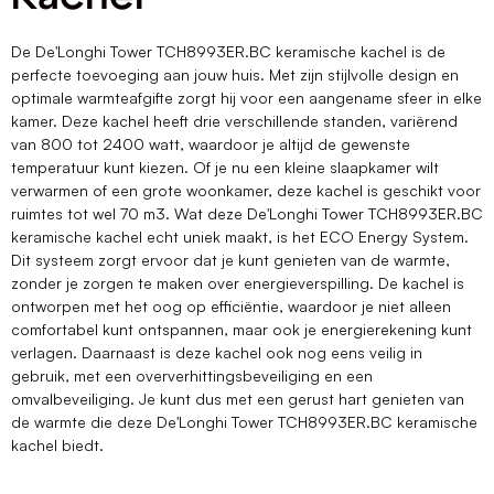
De De'Longhi Tower TCH8993ER.BC keramische kachel is de
perfecte toevoeging aan jouw huis. Met zijn stijlvolle design en
optimale warmteafgifte zorgt hij voor een aangename sfeer in elke
kamer. Deze kachel heeft drie verschillende standen, variërend
van 800 tot 2400 watt, waardoor je altijd de gewenste
temperatuur kunt kiezen. Of je nu een kleine slaapkamer wilt
verwarmen of een grote woonkamer, deze kachel is geschikt voor
ruimtes tot wel 70 m3. Wat deze De'Longhi Tower TCH8993ER.BC
keramische kachel echt uniek maakt, is het ECO Energy System.
Dit systeem zorgt ervoor dat je kunt genieten van de warmte,
zonder je zorgen te maken over energieverspilling. De kachel is
ontworpen met het oog op efficiëntie, waardoor je niet alleen
comfortabel kunt ontspannen, maar ook je energierekening kunt
verlagen. Daarnaast is deze kachel ook nog eens veilig in
gebruik, met een oververhittingsbeveiliging en een
omvalbeveiliging. Je kunt dus met een gerust hart genieten van
de warmte die deze De'Longhi Tower TCH8993ER.BC keramische
kachel biedt.