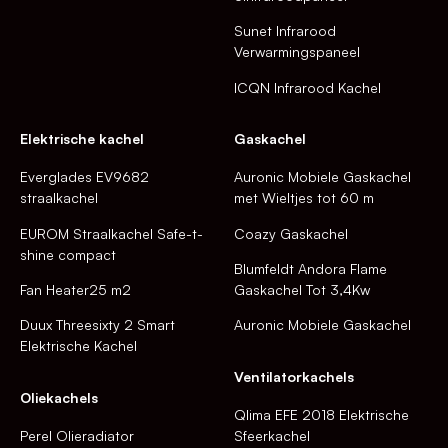
Sunet Infrarood
Verwarmingspaneel
ICQN Infrarood Kachel
Elektrische kachel
Gaskachel
Everglades EV9682
Auronic Mobiele Gaskachel
straalkachel
met Wieltjes tot 60 m
EUROM Straalkachel Safe-t-
Coazy Gaskachel
shine compact
Blumfeldt Andora Flame
Fan Heater25 m2
Gaskachel Tot 3,4Kw
Duux Threesixty 2 Smart
Auronic Mobiele Gaskachel
Elektrische Kachel
Ventilatorkachels
Oliekachels
Qlima EFE 2018 Elektrische
Perel Olieradiator
Sfeerkachel