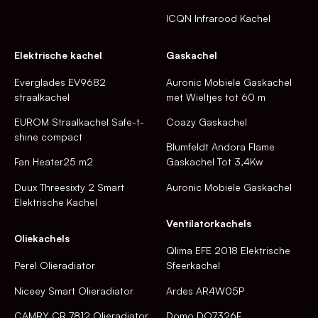
ICQN Infrarood Kachel
Elektrische kachel
Gaskachel
Everglades EV9682
Auronic Mobiele Gaskachel
straalkachel
met Wieltjes tot 60 m
EUROM Straalkachel Safe-t-
Coazy Gaskachel
shine compact
Blumfeldt Andora Flame
Fan Heater25 m2
Gaskachel Tot 3,4Kw
Duux Threesixty 2 Smart
Auronic Mobiele Gaskachel
Elektrische Kachel
Ventilatorkachels
Oliekachels
Qlima EFE 2018 Elektrische
Perel Olieradiator
Sfeerkachel
Niceey Smart Olieradiator
Ardes AR4W05P
CAMRY CR 7812 Olieradiator
Domo DO7326F