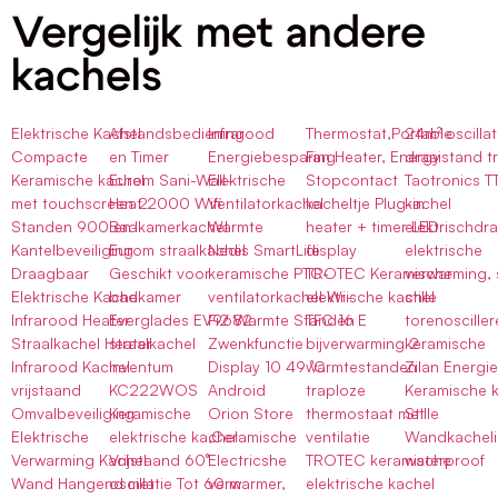
Vergelijk met andere
kachels
Elektrische Kachel
Afstandsbediening
Infrarood
Thermostat,Portable
24m² oscillat
Compacte
en Timer
Energiebesparing
Fan Heater, Energy
draaistand t
Keramische kachel
Eurom Sani-Wall-
Elektrische
Stopcontact
Taotronics T
met touchscreen 2
Heat 2000 Wifi
Ventilatorkachel
kacheltje Plug-in
kachel
Standen 900 en-
Badkamerkachel
Warmte
heater + timer LED
elektrischdr
Kantelbeveiliging
Eurom straalkachel
Nedis SmartLife
display
elektrische
Draagbaar
Geschikt voor
keramische PTC-
TROTEC Keramische
verwarming, 
Elektrische Kachel
badkamer
ventilatorkachel Wi-
elektrische kachel
stille
Infrarood Heater
Everglades EV9682
Fi2 Warmte Standen
TFC 16 E
torenoscille
Straalkachel Heater
straalkachel
Zwenkfunctie
bijverwarming 2
keramische
Infrarood Kachel
Inventum
Display 10 49 °C
warmtestanden
Zilan Energie
vrijstaand
KC222WOS
Android
traploze
Keramische 
Omvalbeveiliging
Keramische
Orion Store
thermostaat met
Stille
Elektrische
elektrische kachel
,Ceramische
ventilatie
Wandkachel
Verwarming Kachel
Vrijstaand 60°
Electricshe
TROTEC keramische
waterproof
Wand Hangend met
oscillatie Tot 60 m
verwarmer,
elektrische kachel