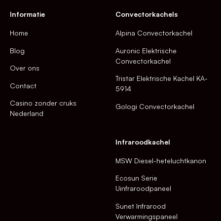
Informatie
Convectorkachels
Home
Alpina Convectorkachel
Blog
Auronic Elektrische
Convectorkachel
Over ons
Tristar Elektrische Kachel KA-
Contact
5914
Casino zonder cruks
Gologi Convectorkachel
Nederland
Infraroodkachel
MSW Diesel-heteluchtkanon
Ecosun Serie
Uinfraroodpaneel
Sunet Infrarood
Verwarmingspaneel