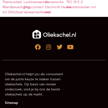
Thermostaat
Luchtverwarmer
Ceramische
TFC 19 E 2
Wandbevestiging
Stopcontact
Electricsh Heater
warmtestanden tot
tot 30m2met
VerwarmerHeater-
met
Oliekachel.nl helpt jou als consument
om de juiste keuze te maken tussen
oliekachels. Op basis van review
onderzoek, vind je bij ons de beste
oliekachels op de markt.
Sitemap