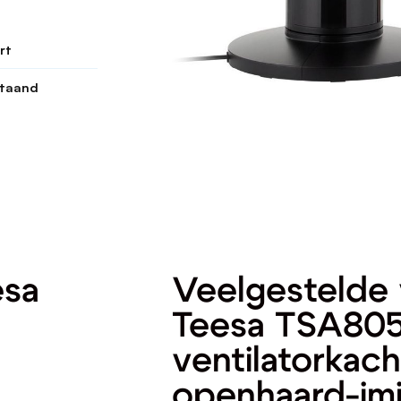
rt
staand
esa
Veelgestelde 
Teesa TSA805
ventilatorkac
openhaard-imi