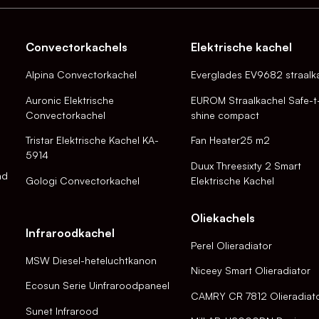
Convectorkachels
Elektrische kachel
Alpina Convectorkachel
Everglades EV9682 straalk
Auronic Elektrische
EUROM Straalkachel Safe-t
Convectorkachel
shine compact
Tristar Elektrische Kachel KA-
Fan Heater25 m2
5914
Duux Threesixty 2 Smart
nd
Gologi Convectorkachel
Elektrische Kachel
Oliekachels
Infraroodkachel
Perel Olieradiator
MSW Diesel-heteluchtkanon
Niceey Smart Olieradiator
Ecosun Serie Uinfraroodpaneel
CAMRY CR 7812 Olieradiat
Sunet Infrarood