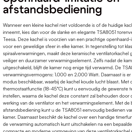
afstandsbediening
Wanneer een kleine kachel niet voldoende is of de huidige kach
inneemt, kies dan voor de slanke en elegante TSA8051 torenve
Teesa. Deze kachel is voorzien van een prachtige openhaard-im
voor een geweldige sfeer in elke kamer. In tegenstelling tot kla
spiraalverwarmingen, maakt deze keramische ventilatorkachel 
veiliger en duurzamer verwarmingselement. Zelfs nadat de kamer
uitgeschakeld, blijft de kamer nog enige tijd verwarmd. De TS
verwarmingsvermogens: 1.000 en 2.000 Watt. Daarnaast is er
modus beschikbaar, waarbij de kachel koude lucht blaast. Met 
thermostaatfunctie (18-45°C) kunt u eenvoudig de gewenste 
instellen, waarna de kachel deze constant zal behouden door 
werking van de ventilator en het verwarmingselement. Met de 
afstandsbediening kunt u de TSA8051 eenvoudig bedienen vana
kamer. Daarnaast beschikt de kachel over een handige timerfu
de verwarming automatisch kunt uitschakelen na een bepaalde
compacte en moderne vormgeving van deze ventilatorkachel 