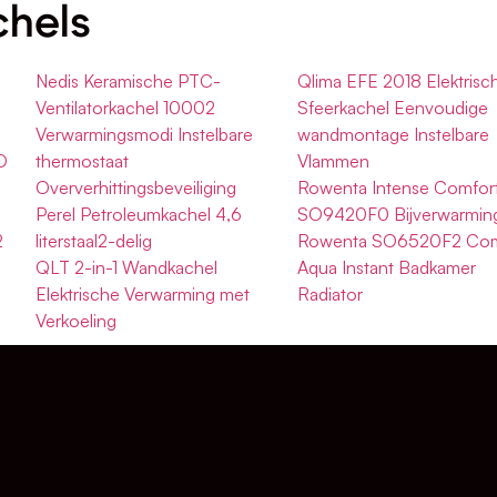
chels
Nedis Keramische PTC-
Qlima EFE 2018 Elektrisc
Ventilatorkachel 10002
Sfeerkachel Eenvoudige
Verwarmingsmodi Instelbare
wandmontage Instelbare
D
thermostaat
Vlammen
Oververhittingsbeveiliging
Rowenta Intense Comfor
Perel Petroleumkachel 4,6
SO9420F0 Bijverwarmin
2
literstaal2-delig
Rowenta SO6520F2 Com
QLT 2-in-1 Wandkachel
Aqua Instant Badkamer
Elektrische Verwarming met
Radiator
Verkoeling