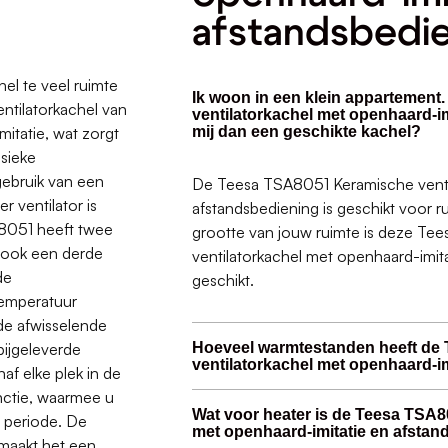
afstandsbedi
el te veel ruimte
Ik woon in een klein appartement
ntilatorkachel van
ventilatorkachel met openhaard-i
itatie, wat zorgt
mij dan een geschikte kachel?
ssieke
gebruik van een
De Teesa TSA8051 Keramische ventil
 ventilator is
afstandsbediening is geschikt voor ru
A8051 heeft twee
grootte van jouw ruimte is deze T
 ook een derde
ventilatorkachel met openhaard-imita
de
geschikt.
temperatuur
de afwisselende
bijgeleverde
Hoeveel warmtestanden heeft de
ventilatorkachel met openhaard-i
f elke plek in de
nctie, waarmee u
Wat voor heater is de Teesa TSA8
 periode. De
met openhaard-imitatie en afsta
maakt het een