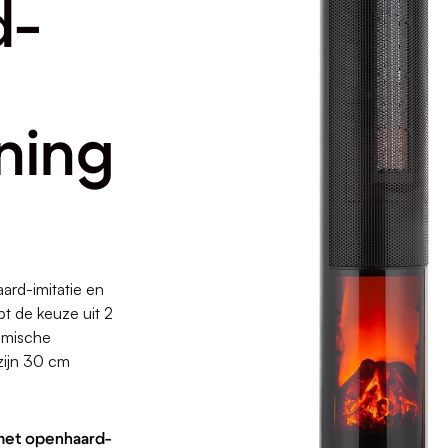
d-
ning
rd-imitatie en
bt de keuze uit 2
amische
zijn 30 cm
 met openhaard-