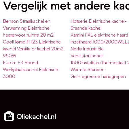
Vergelijk met andere ka
Benson Straalkachel en
Hotserie Elektrische kachel-
Verwarming Elektrische
Staande kachel
heatervoor ruimte 20 m2
Kamini FXL elektrische haard
CoolHome FH23 Elektrische
inzethaard 1000/2000WLE
kachel Ventilator kachel 20m2
Nedis Industriële
950W
Ventilatorkachel
Eurom EK Round
1500Instelbare thermostaat 
Werkplaatskachel Elektrisch
Warmte Standen
3000
Geïntegreerde handgrepen