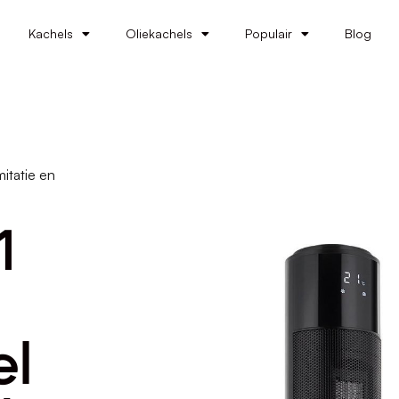
Kachels
Oliekachels
Populair
Blog
itatie en
1
el