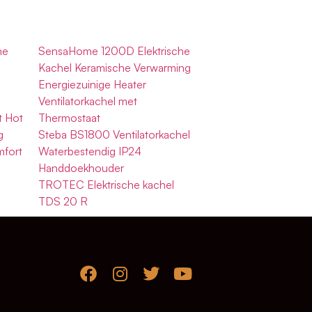
he
SensaHome 1200D Elektrische
Kachel Keramische Verwarming
Energiezuinige Heater
Ventilatorkachel met
t Hot
Thermostaat
g
Steba BS1800 Ventilatorkachel
fort
Waterbestendig IP24
Handdoekhouder
TROTEC Elektrische kachel
TDS 20 R