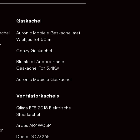
Gaskachel
achel
Auronic Mobiele Gaskachel met
Wieltjes tot 60 m
-
Coazy Gaskachel
Blumfeldt Andora Flame
Gaskachel Tot 3,4Kw
Auronic Mobiele Gaskachel
Ventilatorkachels
Qlima EFE 2018 Elektrische
Sfeerkachel
Ardes AR4W05P
or
Domo DO7326F