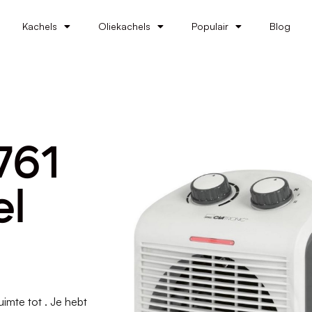
Kachels
Oliekachels
Populair
Blog
761
el
imte tot . Je hebt