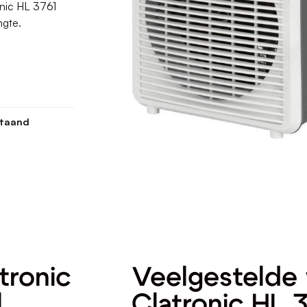
onic HL 3761
ngte.
staand
tronic
Veelgestelde 
l
Clatronic HL 