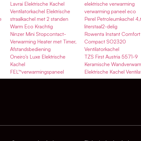
Lavrai Elektrische Kachel
elektrische verwarming
Ventilatorkachel Elektrische
verwarming paneel eco
e
straalkachel met 2 standen
Perel Petroleumkachel 4,
Warm Eco Krachtig
literstaal2-delig
Ninzer Mini Stopcontact-
Rowenta Instant Comfort
Verwarming Heater met Timer,
Compact SO2320
Afstandsbediening
Ventilatorkachel
Oneiro’s Luxe Elektrische
TZS First Austria 5571-9
Kachel
Keramische Wandverwar
FEL™verwarmingspaneel
Elektrische Kachel Ventila