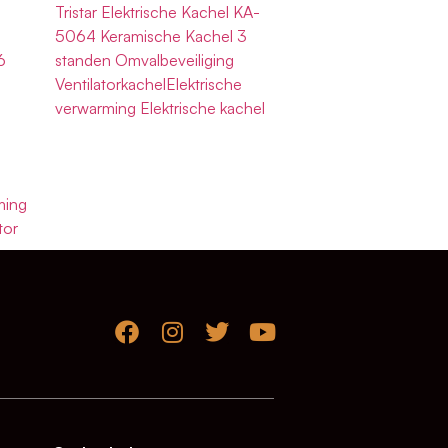
Tristar Elektrische Kachel KA-
5064 Keramische Kachel 3
6
standen Omvalbeveiliging
VentilatorkachelElektrische
verwarming Elektrische kachel
ming
tor