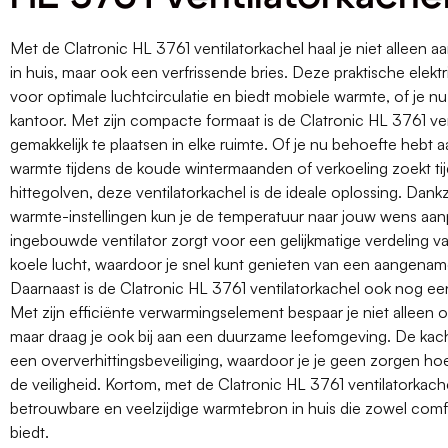
Met de Clatronic HL 3761 ventilatorkachel haal je niet alleen
in huis, maar ook een verfrissende bries. Deze praktische elekt
voor optimale luchtcirculatie en biedt mobiele warmte, of je nu
kantoor. Met zijn compacte formaat is de Clatronic HL 3761 ve
gemakkelijk te plaatsen in elke ruimte. Of je nu behoefte hebt a
warmte tijdens de koude wintermaanden of verkoeling zoekt t
hittegolven, deze ventilatorkachel is de ideale oplossing. Dankz
warmte-instellingen kun je de temperatuur naar jouw wens aa
ingebouwde ventilator zorgt voor een gelijkmatige verdeling 
koele lucht, waardoor je snel kunt genieten van een aangena
Daarnaast is de Clatronic HL 3761 ventilatorkachel ook nog ee
Met zijn efficiënte verwarmingselement bespaar je niet alleen 
maar draag je ook bij aan een duurzame leefomgeving. De kach
een oververhittingsbeveiliging, waardoor je je geen zorgen ho
de veiligheid. Kortom, met de Clatronic HL 3761 ventilatorkache
betrouwbare en veelzijdige warmtebron in huis die zowel comf
biedt.