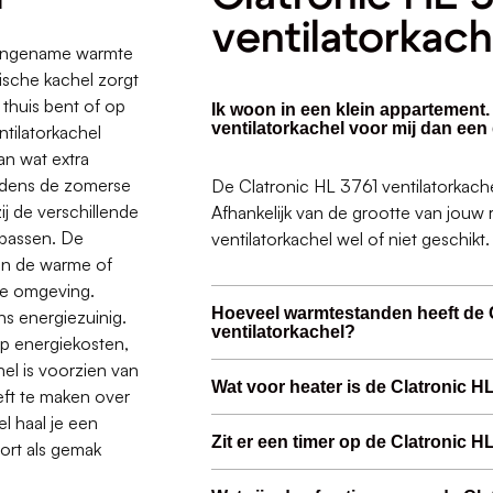
ventilatorkach
 aangename warmte
rische kachel zorgt
 thuis bent of op
Ik woon in een klein appartement.
ventilatorkachel voor mij dan een
ntilatorkachel
an wat extra
ijdens de zomerse
De Clatronic HL 3761 ventilatorkachel
ij de verschillende
Afhankelijk van de grootte van jouw 
npassen. De
ventilatorkachel wel of niet geschikt.
van de warme of
me omgeving.
Hoeveel warmtestanden heeft de 
ns energiezuinig.
ventilatorkachel?
op energiekosten,
el is voorzien van
Wat voor heater is de Clatronic H
eft te maken over
l haal je een
Zit er een timer op de Clatronic H
ort als gemak