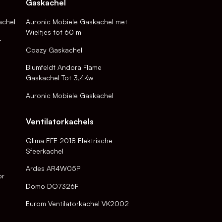
Gaskachel
achel
Auronic Mobiele Gaskachel met
Wieltjes tot 60 m
-
Coazy Gaskachel
Blumfeldt Andora Flame
Gaskachel Tot 3,4Kw
Auronic Mobiele Gaskachel
Ventilatorkachels
Qlima EFE 2018 Elektrische
Sfeerkachel
Ardes AR4W05P
or
Domo DO7326F
Eurom Ventilatorkachel VK2002