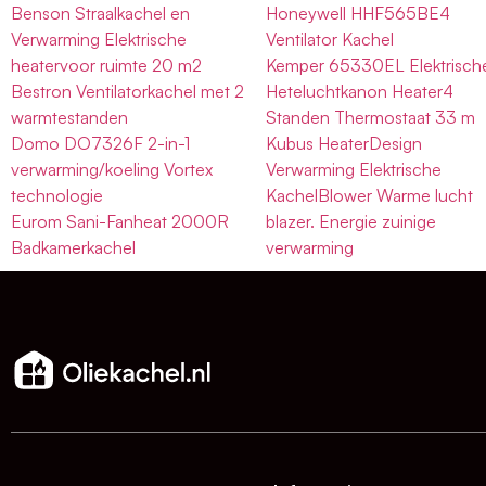
Benson Straalkachel en
Honeywell HHF565BE4
Verwarming Elektrische
Ventilator Kachel
heatervoor ruimte 20 m2
Kemper 65330EL Elektrisch
Bestron Ventilatorkachel met 2
Heteluchtkanon Heater4
warmtestanden
Standen Thermostaat 33 m
Domo DO7326F 2-in-1
Kubus HeaterDesign
verwarming/koeling Vortex
Verwarming Elektrische
technologie
KachelBlower Warme lucht
Eurom Sani-Fanheat 2000R
blazer. Energie zuinige
Badkamerkachel
verwarming