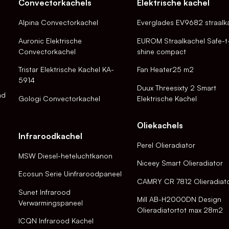
Convectorkachels
Elektrische kachel
Alpina Convectorkachel
Everglades EV9682 straalk
Auronic Elektrische
EUROM Straalkachel Safe-t
Convectorkachel
shine compact
Tristar Elektrische Kachel KA-
Fan Heater25 m2
5914
Duux Threesixty 2 Smart
nd
Gologi Convectorkachel
Elektrische Kachel
Oliekachels
Infraroodkachel
Perel Olieradiator
MSW Diesel-heteluchtkanon
Niceey Smart Olieradiator
Ecosun Serie Uinfraroodpaneel
CAMRY CR 7812 Olieradiat
Sunet Infrarood
Mill AB-H2000DN Design
Verwarmingspaneel
Olieradiatortot max 28m2
ICQN Infrarood Kachel