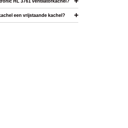
tronic HL 3761 ventilatorkachel?
rkachel een vrijstaande kachel?