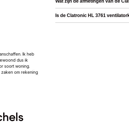
Wat zijn de afmetingen van de Cla
Is de Clatronic HL 3761 ventilato
anschaffen. Ik heb
gewoond dus ik
or soort woning.
al zaken om rekening
chels