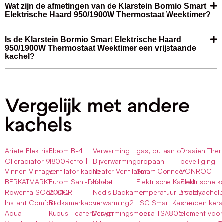
Wat zijn de afmetingen van de Klarstein Bormio Smart
Elektrische Haard 950/1900W Thermostaat Weektimer?
Is de Klarstein Bormio Smart Elektrische Haard
950/1900W Thermostaat Weektimer een vrijstaande
kachel?
Vergelijk met andere
kachels
Ariete Elektrische
Eurom B-4
Verwarming
gas, butaan of
Draaien The
Olieradiator 9
1800Retro |
Bijverwarming
propaan
beveiliging
Vinnen Vintage
ventilator kachel
Heater Ventilator
Smart Connect
VONROC
BERKATMARKT
Eurom Sani-Fanheat
Kachel
Elektrische Kachel
Elektrische k
Rowenta SO6510F2
2000R
Nedis Badkamer
Temperatuur Display
straalkachel
Instant Comfort
Badkamerkachel
verwarming2
LSC Smart Kachel
standen ker
Aqua
Kubus HeaterDesign
Verwarmingsmodi
Teesa TSA8051
element voo