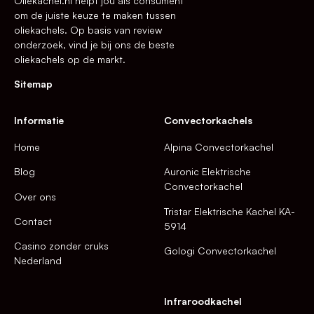
Oliekachel.nl helpt jou als consument
om de juiste keuze te maken tussen
oliekachels. Op basis van review
onderzoek, vind je bij ons de beste
oliekachels op de markt.
Sitemap
Informatie
Convectorkachels
Home
Alpina Convectorkachel
Blog
Auronic Elektrische
Convectorkachel
Over ons
Tristar Elektrische Kachel KA-
Contact
5914
Casino zonder cruks
Gologi Convectorkachel
Nederland
Infraroodkachel