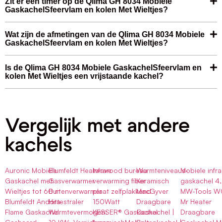
Zit er een timer op de Qlima GH 8034 Mobiele
GaskachelSfeervlam en kolen Met Wieltjes?
Wat zijn de afmetingen van de Qlima GH 8034 Mobiele
GaskachelSfeervlam en kolen Met Wieltjes?
Is de Qlima GH 8034 Mobiele GaskachelSfeervlam en
kolen Met Wieltjes een vrijstaande kachel?
Vergelijk met andere
kachels
Auronic Mobiele
Blumfeldt Heatwave
Infrarood bureau
Warmteniveaus-
Mobiele infr
Gaskachel met
Gasverwarmer
verwarming fiber
Keramisch
gaskachel 4
Wieltjes tot 60 m
Buitenverwarmer
plaat zelfplakkend
MacGyver
MW-Tools W
Blumfeldt Andora
Hittestraler
150Watt
Draagbare
Mr Heater
Flame Gaskachel
Warmtevermogen:
KESSER® Gaskachel
Gaskachel |
Draagbare