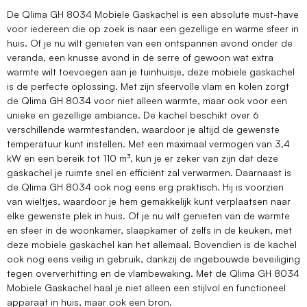
De Qlima GH 8034 Mobiele Gaskachel is een absolute must-have
voor iedereen die op zoek is naar een gezellige en warme sfeer in
huis. Of je nu wilt genieten van een ontspannen avond onder de
veranda, een knusse avond in de serre of gewoon wat extra
warmte wilt toevoegen aan je tuinhuisje, deze mobiele gaskachel
is de perfecte oplossing. Met zijn sfeervolle vlam en kolen zorgt
de Qlima GH 8034 voor niet alleen warmte, maar ook voor een
unieke en gezellige ambiance. De kachel beschikt over 6
verschillende warmtestanden, waardoor je altijd de gewenste
temperatuur kunt instellen. Met een maximaal vermogen van 3,4
kW en een bereik tot 110 m³, kun je er zeker van zijn dat deze
gaskachel je ruimte snel en efficiënt zal verwarmen. Daarnaast is
de Qlima GH 8034 ook nog eens erg praktisch. Hij is voorzien
van wieltjes, waardoor je hem gemakkelijk kunt verplaatsen naar
elke gewenste plek in huis. Of je nu wilt genieten van de warmte
en sfeer in de woonkamer, slaapkamer of zelfs in de keuken, met
deze mobiele gaskachel kan het allemaal. Bovendien is de kachel
ook nog eens veilig in gebruik, dankzij de ingebouwde beveiliging
tegen oververhitting en de vlambewaking. Met de Qlima GH 8034
Mobiele Gaskachel haal je niet alleen een stijlvol en functioneel
apparaat in huis, maar ook een bron.