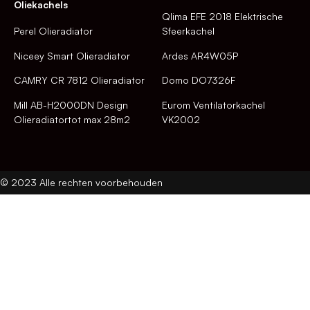
Oliekachels
Qlima EFE 2018 Elektrische
Perel Olieradiator
Sfeerkachel
Niceey Smart Olieradiator
Ardes AR4W05P
CAMRY CR 7812 Olieradiator
Domo DO7326F
Mill AB-H2000DN Design
Eurom Ventilatorkachel
Olieradiatortot max 28m2
VK2002
© 2023 Alle rechten voorbehouden