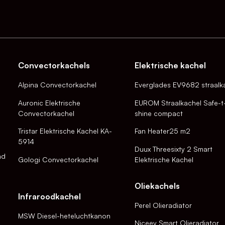
Convectorkachels
Elektrische kachel
Alpina Convectorkachel
Everglades EV9682 straalk
Auronic Elektrische
EUROM Straalkachel Safe-t
Convectorkachel
shine compact
Tristar Elektrische Kachel KA-
Fan Heater25 m2
5914
Duux Threesixty 2 Smart
nd
Gologi Convectorkachel
Elektrische Kachel
Oliekachels
Infraroodkachel
Perel Olieradiator
MSW Diesel-heteluchtkanon
Niceey Smart Olieradiator