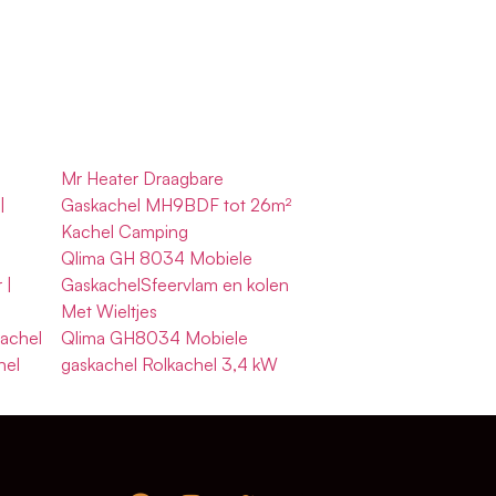
Mr Heater Draagbare
|
Gaskachel MH9BDF tot 26m²
Kachel Camping
Qlima GH 8034 Mobiele
 |
GaskachelSfeervlam en kolen
Met Wieltjes
Kachel
Qlima GH8034 Mobiele
hel
gaskachel Rolkachel 3,4 kW