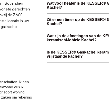
en. Bovendien
Wat voor heater is de KESSER® 
Kachel?
voriete gerechten
nkzij de 360°
Zit er een timer op de KESSER® 
ste locatie in uw
Kachel?
R gaskachel
Wat zijn de afmetingen van de 
keramischMobiele Kachel?
Is de KESSER® Gaskachel kerami
vrijstaande kachel?
anschaffen. Ik heb
gewoond dus ik
or soort woning.
al zaken om rekening