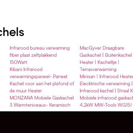
chels
Infrarood bureau verwarming
MacGyver Draagbare
fiber plaat zelfplakkend
Gaskachel | Buitenkachel 
150Watt
Heater | Kacheltje |
Kibani Infrarood
Terrasverwarming
verwarmingspaneel- Paneel
Minisan | Infrarood Heater
Kachel voor aan het plafond of
Elecktrische verwarming |
de muur Heater
Infrarood kachel | Straal 
MONZANA Mobiele Gaskachel
Mobiele infrarood gaskac
3 Warmteniveaus- Keramisch
4,2kW MW-Tools WG15I