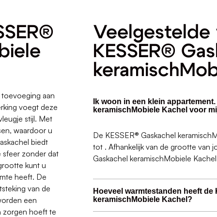
ESSER®
Veelgestelde 
biele
KESSER® Gas
keramischMob
 toevoeging aan
Ik woon in een klein appartemen
erking voegt deze
keramischMobiele Kachel voor mi
eugje stijl. Met
sen, waardoor u
De KESSER® Gaskachel keramischMob
askachel biedt
tot . Afhankelijk van de grootte van
e sfeer zonder dat
Gaskachel keramischMobiele Kachel w
 grootte kunt u
rmte heeft. De
tsteking van de
Hoeveel warmtestanden heeft d
worden een
keramischMobiele Kachel?
 zorgen hoeft te