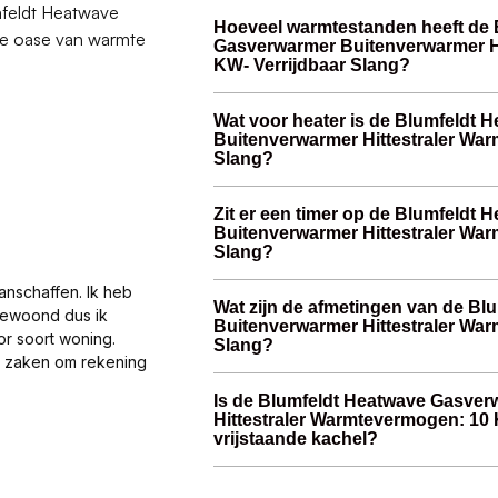
mfeldt Heatwave
Hoeveel warmtestanden heeft de 
le oase van warmte
Gasverwarmer Buitenverwarmer H
KW- Verrijdbaar Slang?
Wat voor heater is de Blumfeldt
Buitenverwarmer Hittestraler Wa
Slang?
Zit er een timer op de Blumfeldt
Buitenverwarmer Hittestraler Wa
Slang?
anschaffen. Ik heb
Wat zijn de afmetingen van de B
gewoond dus ik
Buitenverwarmer Hittestraler Wa
or soort woning.
Slang?
al zaken om rekening
Is de Blumfeldt Heatwave Gasve
Hittestraler Warmtevermogen: 10 
vrijstaande kachel?