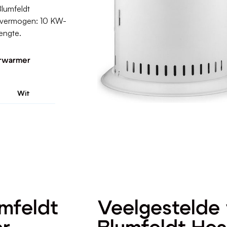
lumfeldt
evermogen: 10 KW-
lengte.
erwarmer
Wit
umfeldt
Veelgestelde 