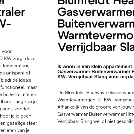
r
Blumfeldt He
raler
Gasverwarme
W-
Buitenverwarm
Warmtevermo
Verrijdbaar Sl
l voor
10 KW zorgt deze
ke temperatuur,
Ik woon in een klein appartement.
Gasverwarmer Buitenverwarmer H
nda ontspant of
KW- Verrijdbaar Slang voor mij d
biedt de ideale
 functioneel, maar
De Blumfeldt Heatwave Gasverwarmer
ke buitenruimte en
Warmtevermogen: 10 KW- Verrijdbaar 
dbare slang kun je
Afhankelijk van de grootte van jouw
g hebt, zonder
Gasverwarmer Buitenverwarmer Hitt
hoef je je geen
Verrijdbaar Slang wel of niet geschikt
n gezellige sfeer
enieten van je