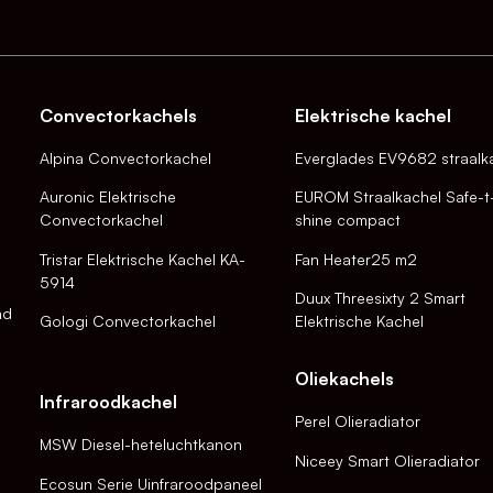
Convectorkachels
Elektrische kachel
Alpina Convectorkachel
Everglades EV9682 straalk
Auronic Elektrische
EUROM Straalkachel Safe-t
Convectorkachel
shine compact
Tristar Elektrische Kachel KA-
Fan Heater25 m2
5914
Duux Threesixty 2 Smart
nd
Gologi Convectorkachel
Elektrische Kachel
Oliekachels
Infraroodkachel
Perel Olieradiator
MSW Diesel-heteluchtkanon
Niceey Smart Olieradiator
Ecosun Serie Uinfraroodpaneel