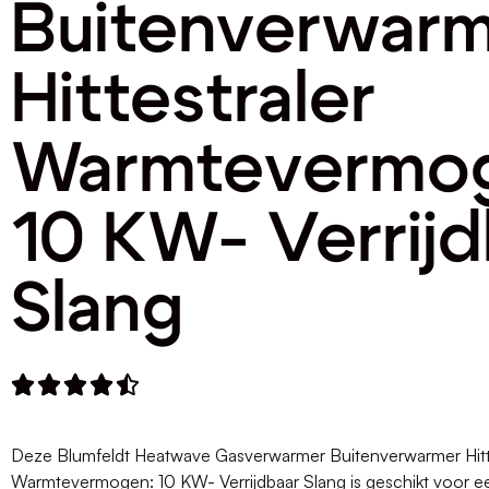
Buitenverwar
Hittestraler
Warmtevermog
10 KW- Verrijd
Slang





Deze Blumfeldt Heatwave Gasverwarmer Buitenverwarmer Hitt
Warmtevermogen: 10 KW- Verrijdbaar Slang is geschikt voor een