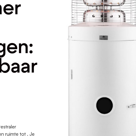
mer
en:
baar
estraler
 ruimte tot . Je