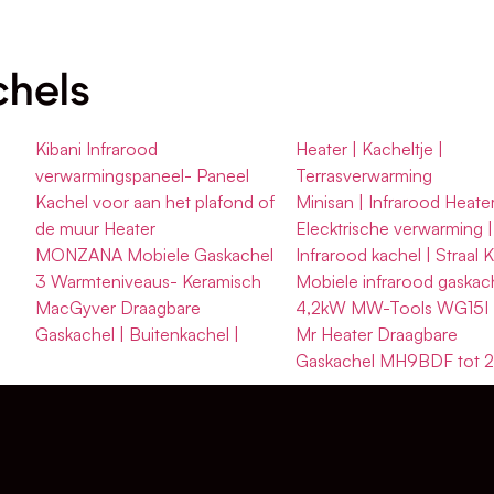
chels
Kibani Infrarood
Heater | Kacheltje |
verwarmingspaneel- Paneel
Terrasverwarming
Kachel voor aan het plafond of
Minisan | Infrarood Heater
g
de muur Heater
Elecktrische verwarming |
MONZANA Mobiele Gaskachel
Infrarood kachel | Straal 
3 Warmteniveaus- Keramisch
Mobiele infrarood gaskac
MacGyver Draagbare
4,2kW MW-Tools WG15I
Gaskachel | Buitenkachel |
Mr Heater Draagbare
Gaskachel MH9BDF tot 