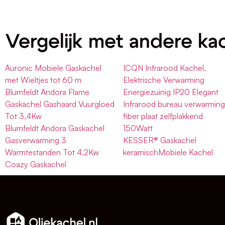
Vergelijk met andere ka
Auronic Mobiele Gaskachel
ICQN Infrarood Kachel,
met Wieltjes tot 60 m
Elektrische Verwarming
Blumfeldt Andora Flame
Energiezuinig IP20 Elegant
Gaskachel Gashaard Vuurgloed
Infrarood bureau verwarmin
Tot 3,4Kw
fiber plaat zelfplakkend
Blumfeldt Andora Gaskachel
150Watt
Gasverwarming 3
KESSER® Gaskachel
Warmtestanden Tot 4,2Kw
keramischMobiele Kachel
Coazy Gaskachel