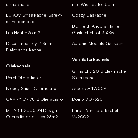
straalkachel
met Wieltjes tot 60 m
EUROM Straalkachel Safe-t-
Coazy Gaskachel
shine compact
Blumfeldt Andora Flame
Fan Heater25 m2
Gaskachel Tot 3,4Kw
Duux Threesixty 2 Smart
Auronic Mobiele Gaskachel
Elektrische Kachel
Ventilatorkachels
Oliekachels
Qlima EFE 2018 Elektrische
Perel Olieradiator
Sfeerkachel
Niceey Smart Olieradiator
Ardes AR4W05P
CAMRY CR 7812 Olieradiator
Domo DO7326F
Mill AB-H2000DN Design
Eurom Ventilatorkachel
Olieradiatortot max 28m2
VK2002