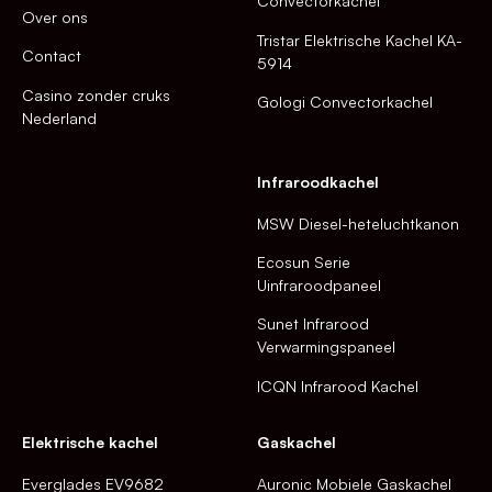
Convectorkachel
Over ons
Tristar Elektrische Kachel KA-
Contact
5914
Casino zonder cruks
Gologi Convectorkachel
Nederland
Infraroodkachel
MSW Diesel-heteluchtkanon
Ecosun Serie
Uinfraroodpaneel
Sunet Infrarood
Verwarmingspaneel
ICQN Infrarood Kachel
Elektrische kachel
Gaskachel
Everglades EV9682
Auronic Mobiele Gaskachel