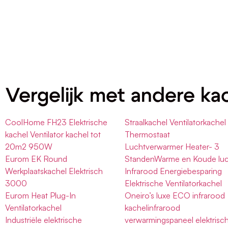
Vergelijk met andere ka
CoolHome FH23 Elektrische
Straalkachel Ventilatorkachel
kachel Ventilator kachel tot
Thermostaat
20m2 950W
Luchtverwarmer Heater- 3
Eurom EK Round
StandenWarme en Koude luc
Werkplaatskachel Elektrisch
Infrarood Energiebesparing
3000
Elektrische Ventilatorkachel
Eurom Heat Plug-In
Oneiro’s luxe ECO infrarood
Ventilatorkachel
kachelinfrarood
Industriële elektrische
verwarmingspaneel elektrisc