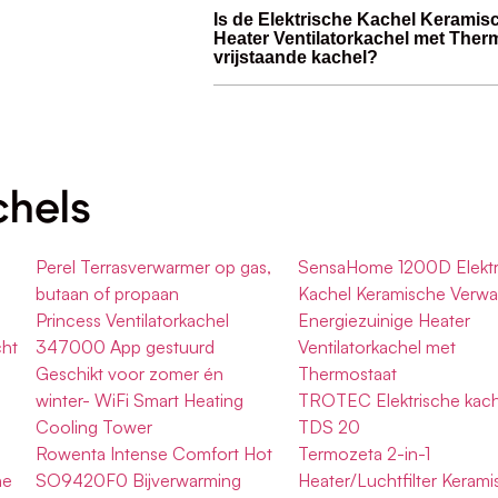
Is de Elektrische Kachel Kerami
Heater Ventilatorkachel met Ther
vrijstaande kachel?
chels
Perel Terrasverwarmer op gas,
SensaHome 1200D Elektr
butaan of propaan
Kachel Keramische Verwa
Princess Ventilatorkachel
Energiezuinige Heater
ht
347000 App gestuurd
Ventilatorkachel met
Geschikt voor zomer én
Thermostaat
winter- WiFi Smart Heating
TROTEC Elektrische kach
Cooling Tower
TDS 20
Rowenta Intense Comfort Hot
Termozeta 2-in-1
he
SO9420F0 Bijverwarming
Heater/Luchtfilter Kerami