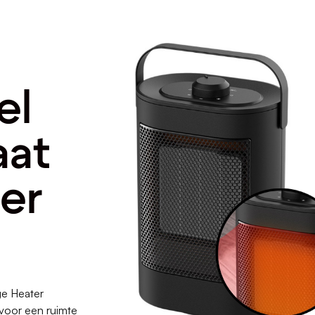
el
aat
er
ge Heater
 voor een ruimte