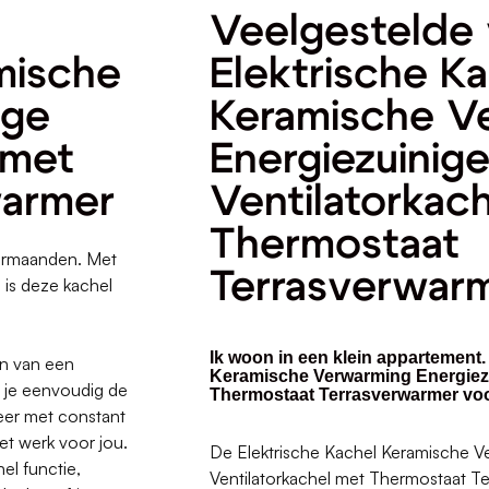
Veelgestelde 
mische
Elektrische K
ige
Keramische V
 met
Energiezuinig
warmer
Ventilatorkac
Thermostaat
termaanden. Met
Terrasverwar
 is deze kachel
Ik woon in een klein appartement.
en van een
Keramische Verwarming Energiezu
 je eenvoudig de
Thermostaat Terrasverwarmer voo
er met constant
et werk voor jou.
De Elektrische Kachel Keramische V
el functie,
Ventilatorkachel met Thermostaat Te