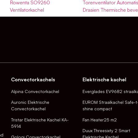
Rowenta SO9260
Torenventilator Automati
Ventilatorkachel
Draaien Thermische bevei
Convectorkachels
Elektrische kachel
Alpina Convectorkachel
Everglades EV9682 straalk
Auronic Elektrische
EUROM Straalkachel Safe-t
Convectorkachel
shine compact
Tristar Elektrische Kachel KA-
Fan Heater25 m2
5914
Duux Threesixty 2 Smart
nd
Gologi Convectorkachel
Elektrische Kachel