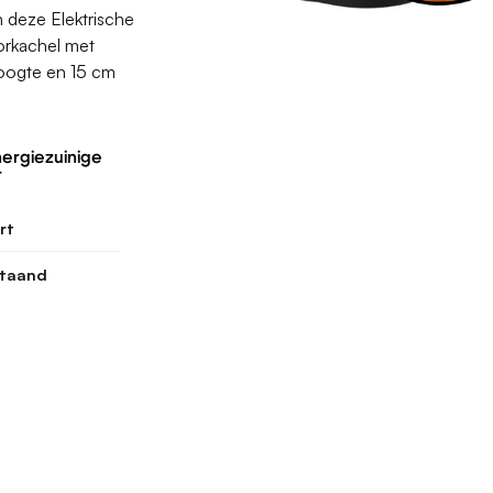
 deze Elektrische
orkachel met
oogte en 15 cm
nergiezuinige
r
rt
staand