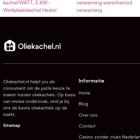
kachel/WATT, 3 KW-
verwarming waninfrarood
Werkplaatskachel Heater
verwarming
Informatie
Oliekachel.nl helpt jou als
consument om de juiste keuze te
Home
maken tussen oliekachels. Op basis
van review onderzoek, vind je bij
Blog
ons de beste oliekachels op de
markt.
Over ons
Sitemap
Contact
Casino zonder cruks Nederla