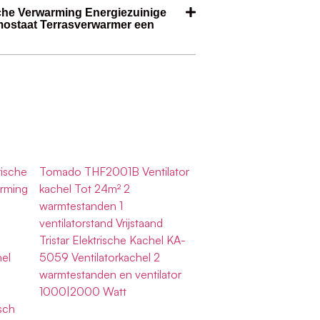
sche Verwarming Energiezuinige
mostaat Terrasverwarmer een
ische
Tomado THF2001B Ventilator
rming
kachel Tot 24m² 2
warmtestanden 1
ventilatorstand Vrijstaand
Tristar Elektrische Kachel KA-
el
5059 Ventilatorkachel 2
warmtestanden en ventilator
1000|2000 Watt
sch