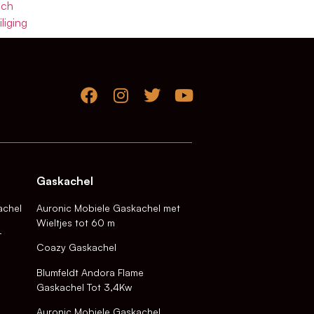
sch
liging
Gaskachel
achel
Auronic Mobiele Gaskachel met
Wieltjes tot 60 m
-
Coazy Gaskachel
Blumfeldt Andora Flame
Gaskachel Tot 3,4Kw
Auronic Mobiele Gaskachel