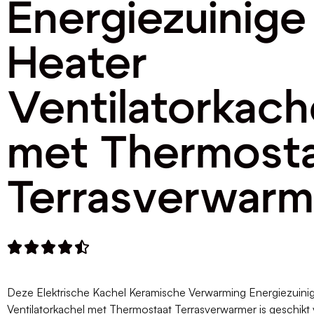
Energiezuinige
Heater
Ventilatorkach
met Thermost
Terrasverwarm





Deze Elektrische Kachel Keramische Verwarming Energiezuini
Ventilatorkachel met Thermostaat Terrasverwarmer is geschikt