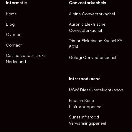
Informatie
Convectorkachels
Home
Alpina Convectorkachel
Blog
Auronic Elektrische
Convectorkachel
Over ons
Tristar Elektrische Kachel KA-
Contact
5914
Casino zonder cruks
Gologi Convectorkachel
Nederland
Infraroodkachel
MSW Diesel-heteluchtkanon
Ecosun Serie
Uinfraroodpaneel
Sunet Infrarood
Verwarmingspaneel