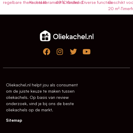
regelbare thermostaat
Kachel Keramische Kachel
49 °C Android
Diverse functies
Geschikt voo
20 m²-Timerf
Oliekachel.nl helpt jou als consument
om de juiste keuze te maken tussen
oliekachels. Op basis van review
onderzoek, vind je bij ons de beste
oliekachels op de markt.
Sitemap