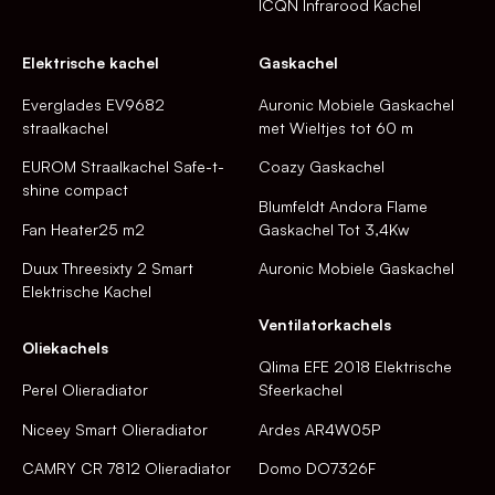
ICQN Infrarood Kachel
Elektrische kachel
Gaskachel
Everglades EV9682
Auronic Mobiele Gaskachel
straalkachel
met Wieltjes tot 60 m
EUROM Straalkachel Safe-t-
Coazy Gaskachel
shine compact
Blumfeldt Andora Flame
Fan Heater25 m2
Gaskachel Tot 3,4Kw
Duux Threesixty 2 Smart
Auronic Mobiele Gaskachel
Elektrische Kachel
Ventilatorkachels
Oliekachels
Qlima EFE 2018 Elektrische
Perel Olieradiator
Sfeerkachel
Niceey Smart Olieradiator
Ardes AR4W05P
CAMRY CR 7812 Olieradiator
Domo DO7326F