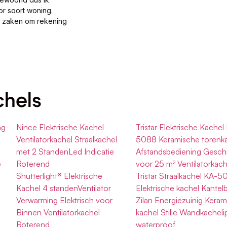
or soort woning.
al zaken om rekening
chels
ng
Nince Elektrische Kachel
Tristar Elektrische Kachel
Ventilatorkachel Straalkachel
5088 Keramische torenk
met 2 StandenLed Indicatie
Afstandsbediening Geschi
e
Roterend
voor 25 m² Ventilatorkach
Shutterlight® Elektrische
Tristar Straalkachel KA-5
Kachel 4 standenVentilator
Elektrische kachel Kantel
Verwarming Elektrisch voor
Zilan Energiezuinig Kera
Binnen Ventilatorkachel
kachel Stille Wandkacheli
Roterend
waterproof