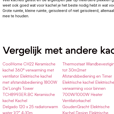
weet ook goed wat voor kachel je het beste nodig hebt in wat vo
Grote ruimte, kleine ruimte, geïsoleerd of niet geïsoleerd, allema
mee te houden.
Vergelijk met andere ka
CoolHome CH22 Keramische
Thermostaat Wandbevestigi
kachel 360º verwarming met
tot 30m2met
ventilator Elektrische kachel
Afstandsbediening en Timer
met afstandsbediening 1800W
Elektrische kachel Elektrisch
De’Longhi Tower
verwarming voor binnen
TCH8993ER.BC Keramische
700W/1000W Heater
kachel Kachel
Ventilatorkachel
Delgado 120 x 25 radiatorwarm
GoudenGracht Elektrische
water 1/2″ 4-10m
Kachel Design Elektrische