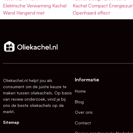
Elektrische Verwarming Kachel
Kachel Compact Energiezuin
Wand Hangend met
Openhaard effect
Informatie
Oliekachel.nl helpt jou als
consument om de juiste keuze te
Home
maken tussen oliekachels. Op basis
van review onderzoek, vind je bij
Blog
ons de beste oliekachels op de
markt.
Over ons
Sitemap
Contact