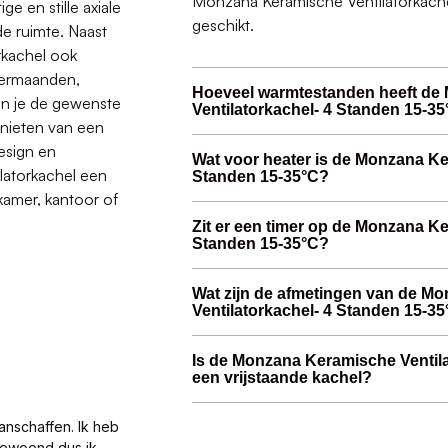
Monzana Keramische Ventilatorkache
e en stille axiale
geschikt.
de ruimte. Naast
rkachel ook
omermaanden,
Hoeveel warmtestanden heeft de
un je de gewenste
Ventilatorkachel- 4 Standen 15-3
genieten van een
design en
Wat voor heater is de Monzana Ke
latorkachel een
Standen 15-35°C?
kamer, kantoor of
Zit er een timer op de Monzana Ke
Standen 15-35°C?
Wat zijn de afmetingen van de M
Ventilatorkachel- 4 Standen 15-3
Is de Monzana Keramische Ventila
een vrijstaande kachel?
anschaffen. Ik heb
gewoond dus ik