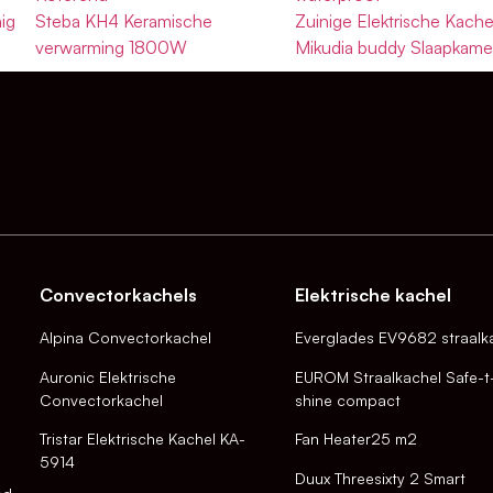
ig
Steba KH4 Keramische
Zuinige Elektrische Kache
verwarming 1800W
Mikudia buddy Slaapkame
Convectorkachels
Elektrische kachel
Alpina Convectorkachel
Everglades EV9682 straalk
Auronic Elektrische
EUROM Straalkachel Safe-t
Convectorkachel
shine compact
Tristar Elektrische Kachel KA-
Fan Heater25 m2
5914
Duux Threesixty 2 Smart