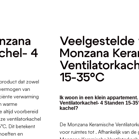
onzana
Veelgestelde 
chel- 4
Monzana Kera
Ventilatorkac
15-35°C
product dat zowel
g vermogen van
iciënte verwarming
Ik woon in een klein appartement
Ventilatorkachel- 4 Standen 15-35
en warme
kachel?
altijd voorbereid
ze ventilatorkachel
De Monzana Keramische Ventilatorka
5°C. Dit betekent
voor ruimtes tot . Afhankelijk van de
ehoeften en