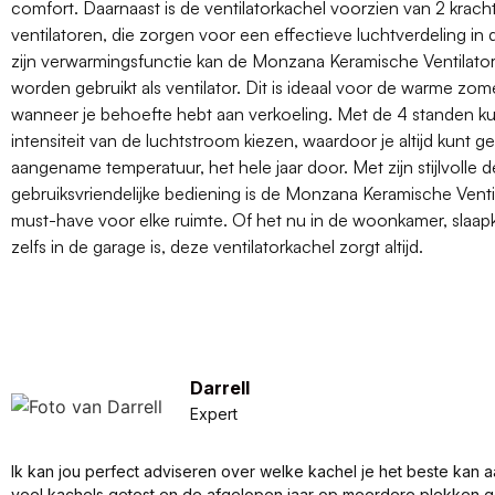
comfort. Daarnaast is de ventilatorkachel voorzien van 2 krachtig
ventilatoren, die zorgen voor een effectieve luchtverdeling in 
zijn verwarmingsfunctie kan de Monzana Keramische Ventilato
worden gebruikt als ventilator. Dit is ideaal voor de warme z
wanneer je behoefte hebt aan verkoeling. Met de 4 standen k
intensiteit van de luchtstroom kiezen, waardoor je altijd kunt 
aangename temperatuur, het hele jaar door. Met zijn stijlvolle 
gebruiksvriendelijke bediening is de Monzana Keramische Venti
must-have voor elke ruimte. Of het nu in de woonkamer, slaap
zelfs in de garage is, deze ventilatorkachel zorgt altijd.
Darrell
Expert
Ik kan jou perfect adviseren over welke kachel je het beste kan a
veel kachels getest en de afgelopen jaar op meerdere plekken 