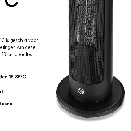
°C
C is geschikt voor
metingen van deze
 18 cm breedte,
nden 15-35°C
rt
staand