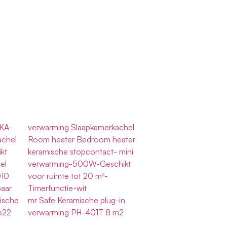
 KA-
verwarming Slaapkamerkachel
achel
Room heater Bedroom heater
kt
keramische stopcontact- mini
el
verwarming-500W-Geschikt
010
voor ruimte tot 20 m²-
baar
Timerfunctie-wit
mische
mr Safe Keramische plug-in
p22
verwarming PH-401T 8 m2