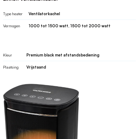
Type heater
Ventilatorkachel
Vermogen
1000 tot 1500 watt, 1500 tot 2000 watt
Kleur
Premium black met afstandsbediening
Plaatsing
Vrijstaand