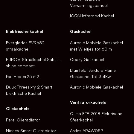
Verwarmingspaneel
ICQN Infrarood Kachel
Elektrische kachel
Gaskachel
Everglades EV9682
Auronic Mobiele Gaskachel
straalkachel
met Wieltjes tot 60 m
EUROM Straalkachel Safe-t-
Coazy Gaskachel
shine compact
Blumfeldt Andora Flame
Fan Heater25 m2
Gaskachel Tot 3,4Kw
Duux Threesixty 2 Smart
Auronic Mobiele Gaskachel
Elektrische Kachel
Ventilatorkachels
Oliekachels
Qlima EFE 2018 Elektrische
Perel Olieradiator
Sfeerkachel
Niceey Smart Olieradiator
Ardes AR4W05P