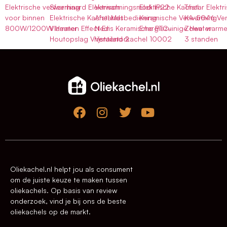
Elektrische verwarming
Sfeerhaard Elektrisch
Verwarmingsmodi IP22
Elektrische Kachel
Tristar Elekt
voor binnen
Elektrische Kachel Met
Afstandsbediening
Keramische Verwarming
KA-5046 Vent
800W/1200W Heater
Vlammen Effect En
Nedis Keramische PTC-
Energiezuinige Heater
Zowel warme
Houtopslag Vrijstaand 2
Ventilatorkachel 10002
3 standen
Oliekachel.nl helpt jou als consument
om de juiste keuze te maken tussen
oliekachels. Op basis van review
onderzoek, vind je bij ons de beste
oliekachels op de markt.