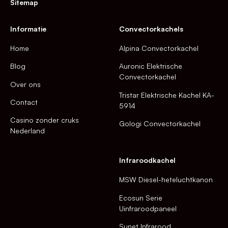
Sitemap
Informatie
Convectorkachels
Home
Alpina Convectorkachel
Blog
Auronic Elektrische
Convectorkachel
Over ons
Tristar Elektrische Kachel KA-
Contact
5914
Casino zonder cruks
Gologi Convectorkachel
Nederland
Infraroodkachel
MSW Diesel-heteluchtkanon
Ecosun Serie
Uinfraroodpaneel
Sunet Infrarood