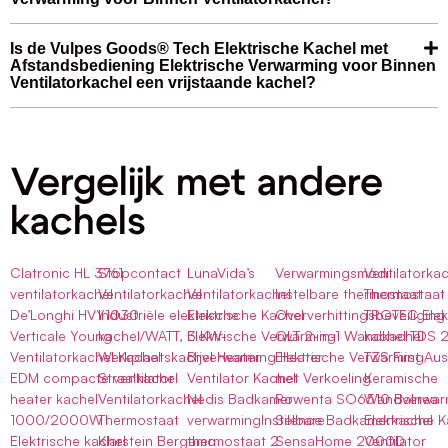
Is de Vulpes Goods® Tech Elektrische Kachel met
Afstandsbediening Elektrische Verwarming voor Binnen
Ventilatorkachel een vrijstaande kachel?
Vergelijk met andere
kachels
Clatronic HL 3761
Stopcontact
LunaVida’s
Verwarmingsmodi
Ventilatorka
ventilatorkachel
Ventilatorkachel
Ventilatorkachel
Instelbare thermostaat
Thermostaat
De’Longhi HVY1030
Industriële elektrische
Elektrische Kachel
Oververhittingsbeveiliging
TROTEC Elek
Verticale Young
kachel/WATT, 3 KW-
Elektrische Verwarming
QLT 2-in-1 Wandkachel
kachel TDS 
Ventilatorkachel Kachel
Werkplaatskachel Heater
Bijverwarming Heater
Elektrische Verwarming
TZS First Aus
EDM compacte ventilator
Straalkachel
Ventilator Kachel
met Verkoeling
Keramische
heater kachel
Ventilatorkachel
Nedis Badkamer
Rowenta SO6510 Balnea
Wandverwar
1000/2000W
Thermostaat
verwarmingInstelbare
Silence Badkamerkachel
Elektrische 
Elektrische kachel
Klarstein Bergamo
thermostaat 2
SensaHome 2000D
Ventilator