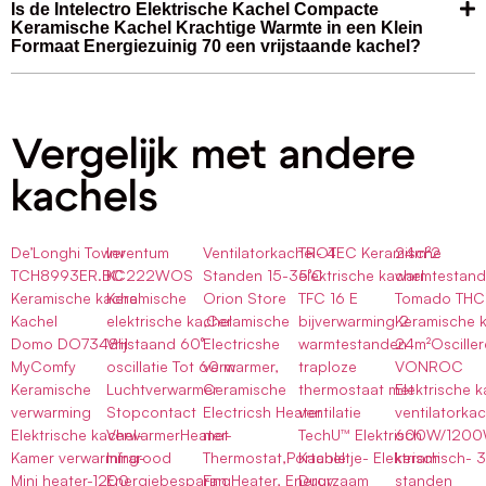
Is de Intelectro Elektrische Kachel Compacte
Keramische Kachel Krachtige Warmte in een Klein
Formaat Energiezuinig 70 een vrijstaande kachel?
Vergelijk met andere
kachels
De’Longhi Tower
Inventum
Ventilatorkachel- 4
TROTEC Keramische
24m²2
TCH8993ER.BC
KC222WOS
Standen 15-35°C
elektrische kachel
warmtestan
Keramische kachel
Keramische
Orion Store
TFC 16 E
Tomado THC
Kachel
elektrische kachel
,Ceramische
bijverwarming 2
Keramische 
Domo DO7348H
Vrijstaand 60°
Electricshe
warmtestanden
24m²Oscille
MyComfy
oscillatie Tot 60 m
verwarmer,
traploze
VONROC
Keramische
Luchtverwarmer
Ceramische
thermostaat met
Elektrische k
verwarming
Stopcontact
Electricsh Heater
ventilatie
ventilatorkac
Elektrische kachel-
VerwarmerHeater-
met
TechU™ Elektrisch
600W/120
Kamer verwarming-
Infrarood
Thermostat,Portable
Kacheltje- Elektrisch
keramisch- 3
Mini heater-1200
Energiebesparing
Fan Heater, Energy
Duurzaam
standen