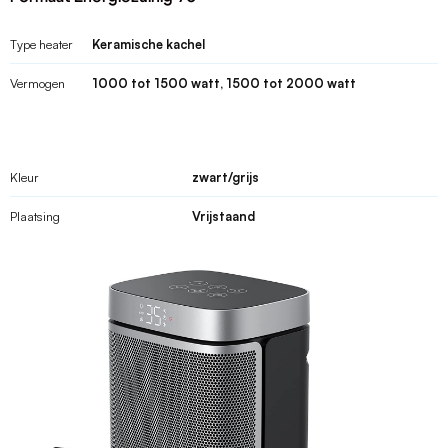
Type heater
Keramische kachel
Vermogen
1000 tot 1500 watt, 1500 tot 2000 watt
Kleur
zwart/grijs
Plaatsing
Vrijstaand