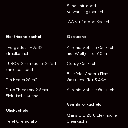
Sunet Infrarood
Verwarmingspaneel
ICQN Infrarood Kachel
Elektrische kachel
Gaskachel
Everglades EV9682
Auronic Mobiele Gaskachel
straalkachel
met Wieltjes tot 60 m
EUROM Straalkachel Safe-t-
Coazy Gaskachel
shine compact
Blumfeldt Andora Flame
Fan Heater25 m2
Gaskachel Tot 3,4Kw
Duux Threesixty 2 Smart
Auronic Mobiele Gaskachel
Elektrische Kachel
Ventilatorkachels
Oliekachels
Qlima EFE 2018 Elektrische
Perel Olieradiator
Sfeerkachel