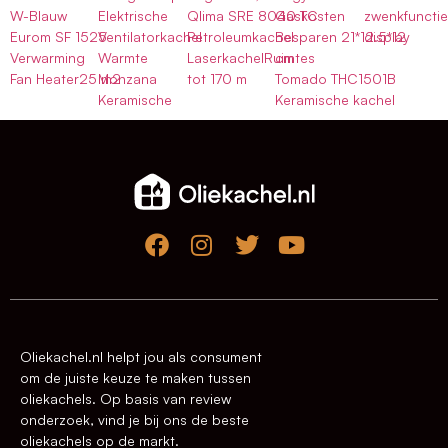
W-Blauw
Elektrische
Qlima SRE 8040 TC
Gaskosten
zwenkfuncti
Eurom SF 1525
Ventilatorkachel
Petroleumkachel
Besparen 21*12.5*12
display
Verwarming
Warmte
LaserkachelRuimtes
cm
Fan Heater25 m2
Monzana
tot 170 m
Tomado THC1501B
Keramische
Keramische kachel
Oliekachel.nl helpt jou als consument
om de juiste keuze te maken tussen
oliekachels. Op basis van review
onderzoek, vind je bij ons de beste
oliekachels op de markt.