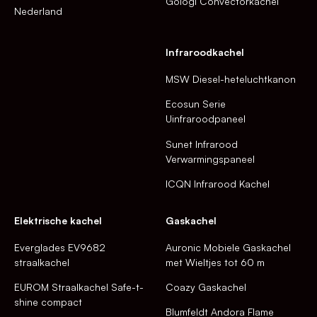
Gologi Convectorkachel
Nederland
Infraroodkachel
MSW Diesel-heteluchtkanon
Ecosun Serie
Uinfraroodpaneel
Sunet Infrarood
Verwarmingspaneel
ICQN Infrarood Kachel
Elektrische kachel
Gaskachel
Everglades EV9682
Auronic Mobiele Gaskachel
straalkachel
met Wieltjes tot 60 m
EUROM Straalkachel Safe-t-
Coazy Gaskachel
shine compact
Blumfeldt Andora Flame