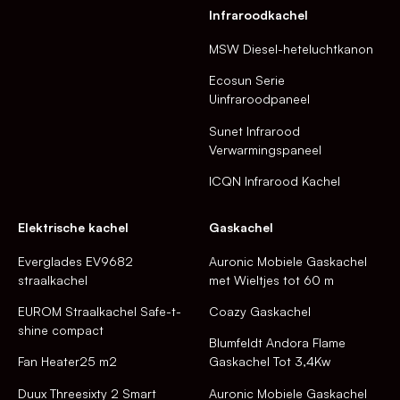
Infraroodkachel
MSW Diesel-heteluchtkanon
Ecosun Serie
Uinfraroodpaneel
Sunet Infrarood
Verwarmingspaneel
ICQN Infrarood Kachel
Elektrische kachel
Gaskachel
Everglades EV9682
Auronic Mobiele Gaskachel
straalkachel
met Wieltjes tot 60 m
EUROM Straalkachel Safe-t-
Coazy Gaskachel
shine compact
Blumfeldt Andora Flame
Fan Heater25 m2
Gaskachel Tot 3,4Kw
Duux Threesixty 2 Smart
Auronic Mobiele Gaskachel