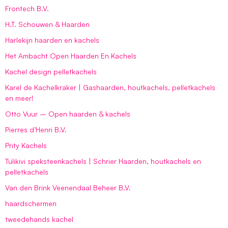
Frontech B.V.
H.T. Schouwen & Haarden
Harlekijn haarden en kachels
Het Ambacht Open Haarden En Kachels
Kachel design pelletkachels
Karel de Kachelkraker | Gashaarden, houtkachels, pelletkachels
en meer!
Otto Vuur – Open haarden & kachels
Pierres d’Henri B.V.
Prity Kachels
Tulikivi speksteenkachels | Schrier Haarden, houtkachels en
pelletkachels
Van den Brink Veenendaal Beheer B.V.
haardschermen
tweedehands kachel