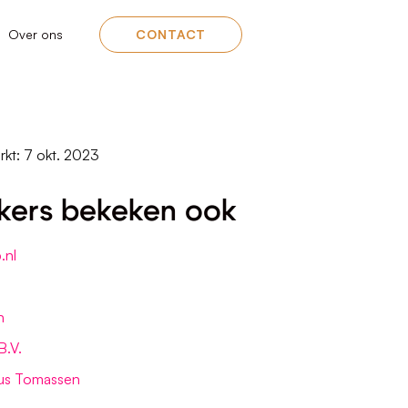
Over ons
CONTACT
rkt: 7 okt. 2023
kers bekeken ook
.nl
n
B.V.
us Tomassen