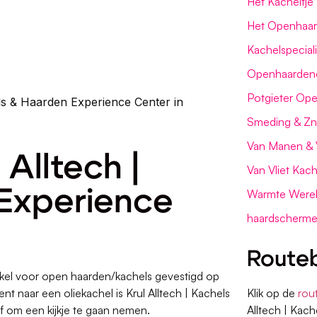
Het Kacheltje
Het Openhaar
Kachelspecial
Openhaarden
Potgieter Op
els & Haarden Experience Center in
Smeding & Zn
Van Manen & 
 Alltech |
Van Vliet Kach
 Experience
Warmte Were
haardscherm
Routeb
nkel voor open haarden/kachels gevestigd op
nt naar een oliekachel is Krul Alltech | Kachels
Klik op de
rou
f om een kijkje te gaan nemen.
Alltech | Kac