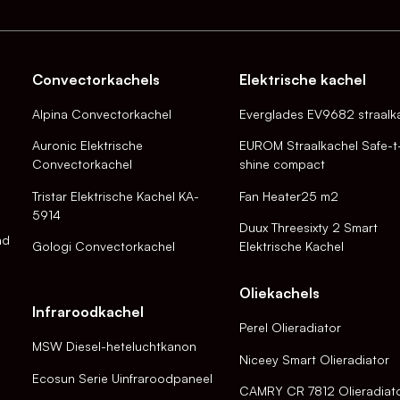
Convectorkachels
Elektrische kachel
Alpina Convectorkachel
Everglades EV9682 straalk
Auronic Elektrische
EUROM Straalkachel Safe-t
Convectorkachel
shine compact
Tristar Elektrische Kachel KA-
Fan Heater25 m2
5914
Duux Threesixty 2 Smart
nd
Gologi Convectorkachel
Elektrische Kachel
Oliekachels
Infraroodkachel
Perel Olieradiator
MSW Diesel-heteluchtkanon
Niceey Smart Olieradiator
Ecosun Serie Uinfraroodpaneel
CAMRY CR 7812 Olieradiat