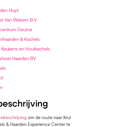
den Huys
ist Van Walsem B.V.
centrum Deurne
enhaarden & Kachels
 Keukens en Houtkachels
Visser Haarden BV
els
ld
en
eschrijving
tebeschrijving
om de route naar Krul
hels & Haarden Experience Center te