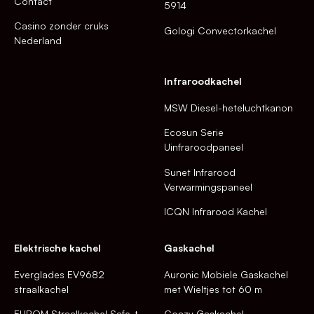
Contact
5914
Casino zonder cruks
Gologi Convectorkachel
Nederland
Infraroodkachel
MSW Diesel-heteluchtkanon
Ecosun Serie
Uinfraroodpaneel
Sunet Infrarood
Verwarmingspaneel
ICQN Infrarood Kachel
Elektrische kachel
Gaskachel
Everglades EV9682
Auronic Mobiele Gaskachel
straalkachel
met Wieltjes tot 60 m
EUROM Straalkachel Safe-t-
Coazy Gaskachel