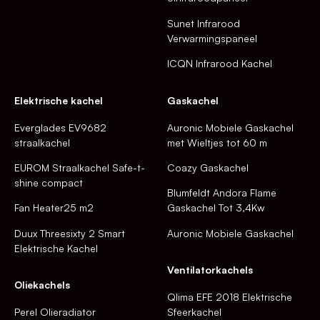
Sunet Infrarood
Verwarmingspaneel
ICQN Infrarood Kachel
Elektrische kachel
Gaskachel
Everglades EV9682
Auronic Mobiele Gaskachel
straalkachel
met Wieltjes tot 60 m
EUROM Straalkachel Safe-t-
Coazy Gaskachel
shine compact
Blumfeldt Andora Flame
Fan Heater25 m2
Gaskachel Tot 3,4Kw
Duux Threesixty 2 Smart
Auronic Mobiele Gaskachel
Elektrische Kachel
Ventilatorkachels
Oliekachels
Qlima EFE 2018 Elektrische
Perel Olieradiator
Sfeerkachel