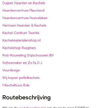
Duijzer Haarden en Kachels
Haardencentrum Flevoland
Haardencentrum Hoevelaken
Hermsen Haarden & Kachels
Kachel Centrum Twente
Kachelmaterialenshop.nl
Kachelshop Rucphen
Rob Houweling Stijlschouwen BV
Schoemaker en Zn Fa D J
Vuurdesign
Wij kopen pelletkachels
t Kachelhuus Ede
Routebeschrijving
Klik op de
routebeschrijving
om de route naar FJOER te