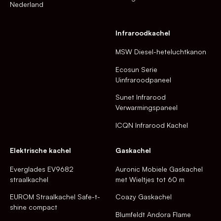
Nederland
Infraroodkachel
MSW Diesel-heteluchtkanon
Ecosun Serie
Uinfraroodpaneel
Sunet Infrarood
Verwarmingspaneel
ICQN Infrarood Kachel
Elektrische kachel
Gaskachel
Everglades EV9682
Auronic Mobiele Gaskachel
straalkachel
met Wieltjes tot 60 m
EUROM Straalkachel Safe-t-
Coazy Gaskachel
shine compact
Blumfeldt Andora Flame