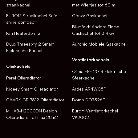
straalkachel
met Wieltjes tot 60 m
EUROM Straalkachel Safe-t-
Coazy Gaskachel
shine compact
Blumfeldt Andora Flame
Fan Heater25 m2
Gaskachel Tot 3,4Kw
Duux Threesixty 2 Smart
Auronic Mobiele Gaskachel
Elektrische Kachel
Ventilatorkachels
Oliekachels
Qlima EFE 2018 Elektrische
Perel Olieradiator
Sfeerkachel
Niceey Smart Olieradiator
Ardes AR4W05P
CAMRY CR 7812 Olieradiator
Domo DO7326F
Mill AB-H2000DN Design
Eurom Ventilatorkachel
Olieradiatortot max 28m2
VK2002