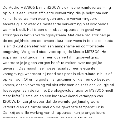
De Mesko MS7806 Binnen1200W Elektrische ruimteverwarming
op olie is een uiterst efficiënte verwarming die je helpt om een
kamer te verwarmen waar geen andere verwarmingsbron
aanwezig is of waar de bestaande verwarming niet voldoende
warmte biedt. Het is een onmisbaar apparaat in geval van
storingen in het verwarmingssysteem. Met deze radiator heb je
de mogelijkheid om de temperatuur naar wens in te stellen, zodat
je altijd kunt genieten van een aangename en comfortabele
omgeving. Veiligheid staat voorop bij de Mesko MS7806. Het
apparaat is uitgerust met een oververhittingsbeveiliging,
waardoor je je geen zorgen hoeft te maken over mogelijke
gevaren. Daarnaast heeft deze radiateur een elegante
vormgeving, waardoor hij naadloos past in elke ruimte in huis of
op kantoor. Of er nu gasten langskomen of klanten op bezoek
komen, deze verwarming zal niet misstaan en zelfs een vleugje stijl
toevoegen aan de ruimte. De oliegevulde radiator MS7806 heeft
maar liefst 11 lamellen en een indrukwekkend vermogen van
1200W. Dit zorgt ervoor dat de warmte gelijkmatig wordt
verspreid en de ruimte snel op de gewenste temperatuur is.
Dankzij de stille werking van dit apparaat kun je ongestoord
genieten van de warmte. Kortom, de Mesko MS7806