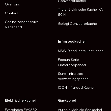
Convectorkachel
Over ons
Tristar Elektrische Kachel KA-
Contact
5914
Casino zonder cruks
Gologi Convectorkachel
Nederland
Infraroodkachel
MSW Diesel-heteluchtkanon
Ecosun Serie
Uinfraroodpaneel
Sunet Infrarood
Verwarmingspaneel
ICQN Infrarood Kachel
Elektrische kachel
Gaskachel
Everglades EV9682
Auronic Mobiele Gaskachel