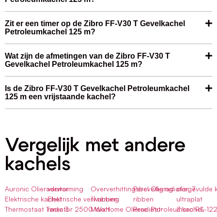
Zit er een timer op de Zibro FF-V30 T Gevelkachel
Petroleumkachel 125 m?
Wat zijn de afmetingen van de Zibro FF-V30 T
Gevelkachel Petroleumkachel 125 m?
Is de Zibro FF-V30 T Gevelkachel Petroleumkachel
125 m een vrijstaande kachel?
Vergelijk met andere
kachels
Auronic Olieradiator
verwarming
Oververhittingsbeveiliging
Perel Olieradiator, 7
oliegevulde 
Elektrische kachel
Elektrische verwarming
11 ribben
ribben
ultraplat
Thermostaat Timer 3
radiator 2500 Watt
MaxxHome Olieradiator
Perel Petroleumkachel,
Zibro RS-12