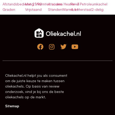
Afstandsbediening | 90
Met 2 Warmtestanden
Atacama Heater- 3
Perel Petroleumkachel
Graden
Vrijstaand
StandenWarme en
4,6 literstaal2-delig
Oliekachel.nl helpt jou als consument
om de juiste keuze te maken tussen
oliekachels. Op basis van review
onderzoek, vind je bij ons de beste
oliekachels op de markt.
Sitemap