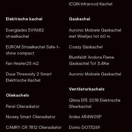
ICQN Infrarood Kachel
Elektrische kachel
Gaskachel
Everglades EV9682
Auronic Mobiele Gaskachel
straalkachel
met Wieltjes tot 60 m
EUROM Straalkachel Safe-t-
Coazy Gaskachel
shine compact
Blumfeldt Andora Flame
Fan Heater25 m2
Gaskachel Tot 3,4Kw
Duux Threesixty 2 Smart
Auronic Mobiele Gaskachel
Elektrische Kachel
Ventilatorkachels
Oliekachels
Qlima EFE 2018 Elektrische
Perel Olieradiator
Sfeerkachel
Niceey Smart Olieradiator
Ardes AR4W05P
CAMRY CR 7812 Olieradiator
Domo DO7326F