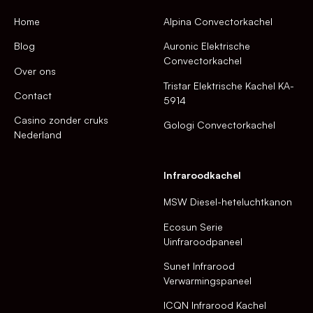
Home
Alpina Convectorkachel
Blog
Auronic Elektrische
Convectorkachel
Over ons
Tristar Elektrische Kachel KA-
Contact
5914
Casino zonder cruks
Gologi Convectorkachel
Nederland
Infraroodkachel
MSW Diesel-heteluchtkanon
Ecosun Serie
Uinfraroodpaneel
Sunet Infrarood
Verwarmingspaneel
ICQN Infrarood Kachel