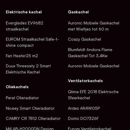
Elektrische kachel
Gaskachel
Everglades EV9682
Auronic Mobiele Gaskachel
straalkachel
met Wieltjes tot 60 m
EUROM Straalkachel Safe-t-
Coazy Gaskachel
shine compact
Blumfeldt Andora Flame
Fan Heater25 m2
Gaskachel Tot 3,4Kw
Duux Threesixty 2 Smart
Auronic Mobiele Gaskachel
Elektrische Kachel
Ventilatorkachels
Oliekachels
Qlima EFE 2018 Elektrische
Perel Olieradiator
Sfeerkachel
Niceey Smart Olieradiator
Ardes AR4W05P
CAMRY CR 7812 Olieradiator
Domo DO7326F
Mill AB-H2000DN Design
Eurom Ventilatorkachel