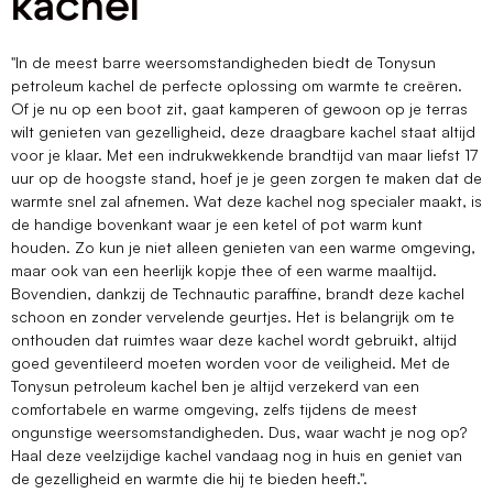
kachel
"In de meest barre weersomstandigheden biedt de Tonysun
petroleum kachel de perfecte oplossing om warmte te creëren.
Of je nu op een boot zit, gaat kamperen of gewoon op je terras
wilt genieten van gezelligheid, deze draagbare kachel staat altijd
voor je klaar. Met een indrukwekkende brandtijd van maar liefst 17
uur op de hoogste stand, hoef je je geen zorgen te maken dat de
warmte snel zal afnemen. Wat deze kachel nog specialer maakt, is
de handige bovenkant waar je een ketel of pot warm kunt
houden. Zo kun je niet alleen genieten van een warme omgeving,
maar ook van een heerlijk kopje thee of een warme maaltijd.
Bovendien, dankzij de Technautic paraffine, brandt deze kachel
schoon en zonder vervelende geurtjes. Het is belangrijk om te
onthouden dat ruimtes waar deze kachel wordt gebruikt, altijd
goed geventileerd moeten worden voor de veiligheid. Met de
Tonysun petroleum kachel ben je altijd verzekerd van een
comfortabele en warme omgeving, zelfs tijdens de meest
ongunstige weersomstandigheden. Dus, waar wacht je nog op?
Haal deze veelzijdige kachel vandaag nog in huis en geniet van
de gezelligheid en warmte die hij te bieden heeft.".