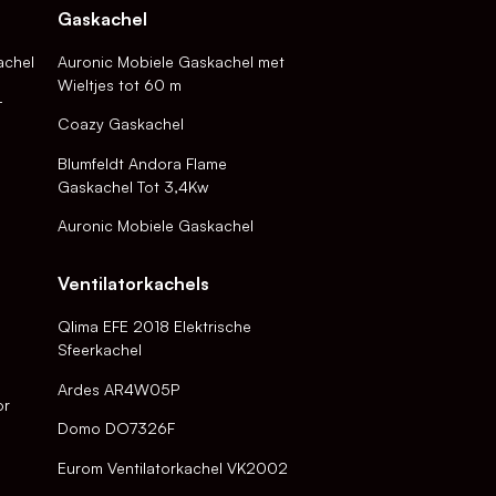
Gaskachel
achel
Auronic Mobiele Gaskachel met
Wieltjes tot 60 m
-
Coazy Gaskachel
Blumfeldt Andora Flame
Gaskachel Tot 3,4Kw
Auronic Mobiele Gaskachel
Ventilatorkachels
Qlima EFE 2018 Elektrische
Sfeerkachel
Ardes AR4W05P
or
Domo DO7326F
Eurom Ventilatorkachel VK2002